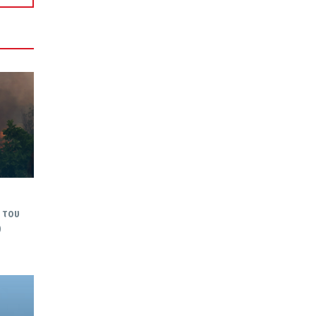
η του
0