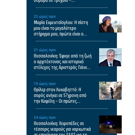
σοβαρά σε τροχαίο –
Μεταφέρθηκε σε νοσοκομείο
της Θεσσαλονίκης
23 ώρες πριν
Μαρία Εκμεκτσίογλου: Η πίστη
μου είναι το μεγαλύτερο
στήριγμα μου, πρώτα είναι ο
Θεός και μετά οι γιοι μου
21 ώρες πριν
Θεσσαλονίκη: Έφυγε από τη ζωή
ο αρχιτέκτονας και ιστορικό
στέλεχος της Αριστεράς Γιάννης
Αικατερινάρης
19 ώρες πριν
Θρίλερ στον Λυκαβηττό: Η
σορός ανήκει σε 57χρονη από
την Κυψέλη – Οι πρώτες
εκτιμήσεις του ιατροδικαστή
24 ώρες πριν
Θεσσαλονίκη: Χειροπέδες σε
τέσσερις νεαρούς για ναρκωτικά
σε επιχείρηση της ΕΛΑΣ για την