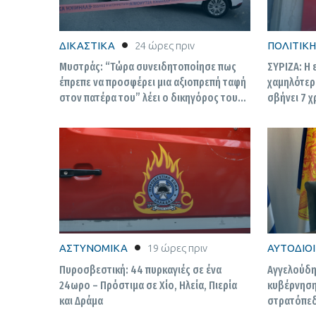
ΔΙΚΑΣΤΙΚΑ
24 ώρες πριν
ΠΟΛΙΤΙΚΗ
Μυστράς: “Τώρα συνειδητοποίησε πως
ΣΥΡΙΖΑ: Η 
έπρεπε να προσφέρει μια αξιοπρεπή ταφή
χαμηλότερ
στον πατέρα του” λέει ο δικηγόρος του
σβήνει 7 χ
55χρονου
ΑΣΤΥΝΟΜΙΚΑ
19 ώρες πριν
ΑΥΤΟΔΙΟ
Πυροσβεστική: 44 πυρκαγιές σε ένα
Αγγελούδης
24ωρο – Πρόστιμα σε Χίο, Ηλεία, Πιερία
κυβέρνηση
και Δράμα
στρατόπεδ