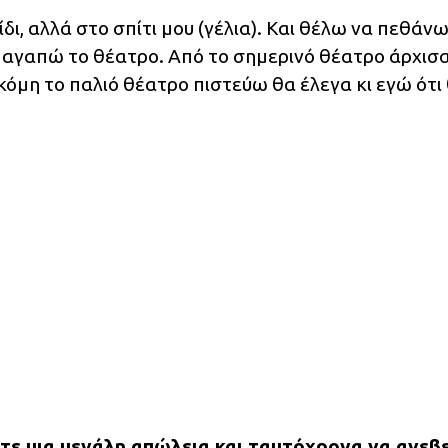
δι, αλλά στο σπίτι μου (γέλια). Και θέλω να πεθάν
ν αγαπώ το θέατρο. Από το σημερινό θέατρο άρχισα
κόμη το παλιό θέατρο πιστεύω θα έλεγα κι εγώ ότι
τε μια μεγάλη απώλεια και ταυτόχρονα να ανεβ