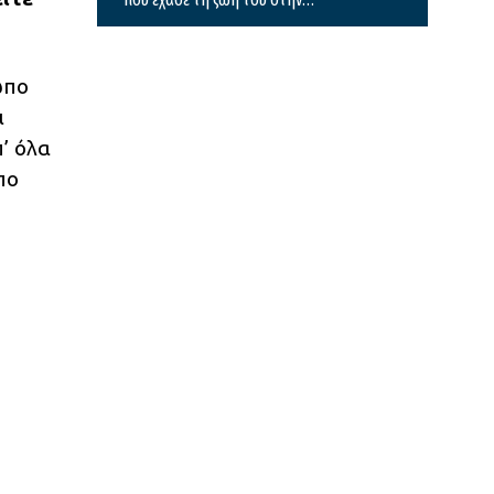
Ψάθα – Δείτε εικόνες
ωπο
ι
’ όλα
πο