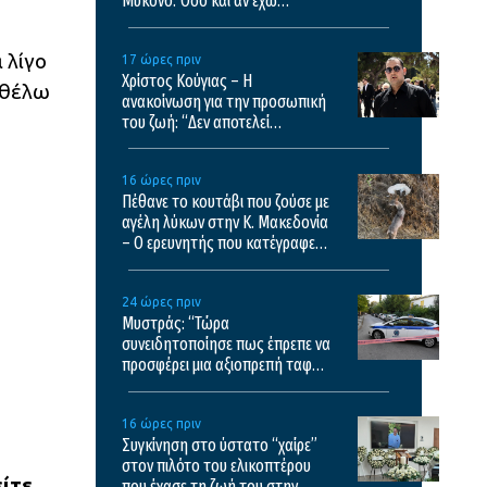
Μύκονο: Όσο και αν έχω
ταξιδέψει, αυτός είναι ο
ω
αγαπημένος μου προορισμός
 λίγο
17 ώρες πριν
Χρίστος Κούγιας – Η
 θέλω
ανακοίνωση για την προσωπική
του ζωή: “Δεν αποτελεί
αντικείμενο δημόσιας
συζήτησης”
16 ώρες πριν
Πέθανε το κουτάβι που ζούσε με
αγέλη λύκων στην Κ. Μακεδονία
– Ο ερευνητής που κατέγραφε
τη συμβίωση εξηγεί γιατί δεν
επενέβη όταν το είδε άρρωστο
24 ώρες πριν
Μυστράς: “Τώρα
συνειδητοποίησε πως έπρεπε να
προσφέρει μια αξιοπρεπή ταφή
στον πατέρα του” λέει ο
δικηγόρος του 55χρονου
16 ώρες πριν
Συγκίνηση στο ύστατο “χαίρε”
στον πιλότο του ελικοπτέρου
είτε
που έχασε τη ζωή του στην