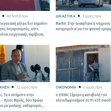
44 λεπτά πριν
ΔΙΚΑΣΤΙΚΑ
3 ώρες πριν
ενεργειακή ρήτρα δεν σημαίνει
Marfin: Στην ανακρίτρια η 46χρονη
ους λογαριασμούς, ούτε
κατηγορείται για τον φονικό εμπρ
ρόνια ενεργειακής ακρίβειας
ΙΚΗΣΗ
22 ώρες πριν
ΟΙΚΟΝΟΜΙΑ
6 ώρες πριν
: Τα 4 αιτήματα στην
e-ΕΦΚΑ: Σήμερα η καταβολή του
 – Άγιος Μηνάς, δύο πρώην
αδειοδωροσήμου σε 91.455 οικο
α για parking, καθαρισμός