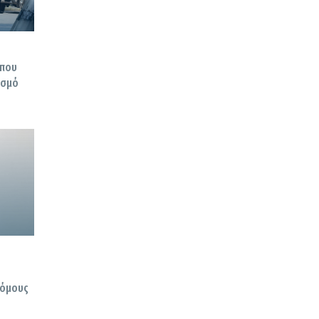
 που
ησμό
δόμους