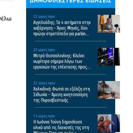
ΔΗΜΟΦΙΛΕΣΤΕΡΕΣ ΕΙΔΗΣΕΙΣ
22 ώρες πριν
“θέλω
Αγγελούδης: Τα 4 αιτήματα στην
κυβέρνηση – Άγιος Μηνάς, δύο
πρώην στρατόπεδα για parking,
καθαρισμός Θερμαϊκού και
λόφος Τούμπας
22 ώρες πριν
Μετρό Θεσσαλονίκης: Κλείνει
νωρίτερα σήμερα λόγω των
εργασιών της επέκτασης προς
Καλαμαριά – Τα δρομολόγια από
αύριο
22 ώρες πριν
Χαλκιδική: Φωτιά σε εξέλιξη στη
Σιθωνία – Άμεση κινητοποίηση
της Πυροσβεστικής
15 ώρες πριν
Η Ιωάννα Τούνη δημοσίευσε
υλικό από τις διακοπές της στη