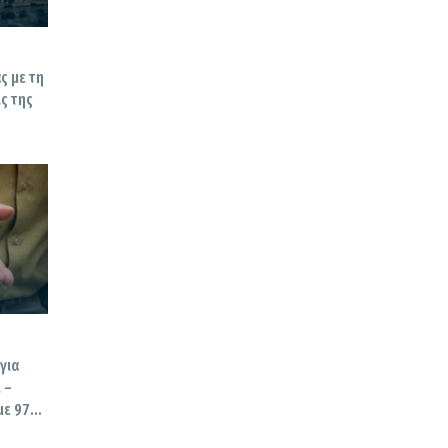
ς με τη
ις της
για
 –
με 97