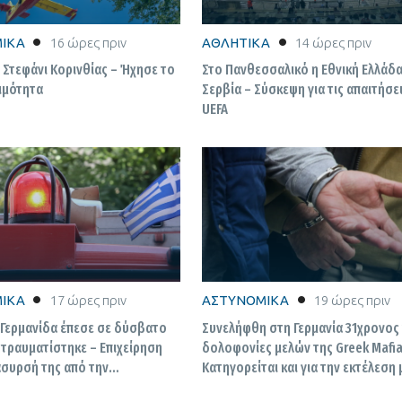
ΙΚΑ
16 ώρες πριν
ΑΘΛΗΤΙΚΑ
14 ώρες πριν
 Στεφάνι Κορινθίας – Ήχησε το
Στο Πανθεσσαλικό η Εθνική Ελλάδα
οιμότητα
Σερβία – Σύσκεψη για τις απαιτήσε
UEFA
ΙΚΑ
17 ώρες πριν
ΑΣΤΥΝΟΜΙΚΑ
19 ώρες πριν
 Γερμανίδα έπεσε σε δύσβατο
Συνελήφθη στη Γερμανία 31χρονος 
 τραυματίστηκε – Επιχείρηση
δολοφονίες μελών της Greek Mafia
άσυρσή της από την
Κατηγορείται και για την εκτέλεση 
τική
σφαίρες του Βαγγέλη Ζαμπούνη