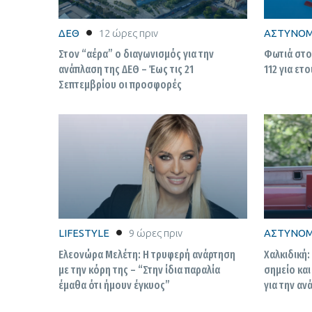
ΔΕΘ
12 ώρες πριν
ΑΣΤΥΝΟΜ
Στον “αέρα” ο διαγωνισμός για την
Φωτιά στο
ανάπλαση της ΔΕΘ – Έως τις 21
112 για ετ
Σεπτεμβρίου οι προσφορές
LIFESTYLE
9 ώρες πριν
ΑΣΤΥΝΟΜ
Ελεονώρα Μελέτη: Η τρυφερή ανάρτηση
Χαλκιδική:
με την κόρη της – “Στην ίδια παραλία
σημείο και
έμαθα ότι ήμουν έγκυος”
για την αν
Πυροσβεσ