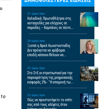
ΔΗΜΟΦΙΛΕΣΤΕΡΕΣ ΕΙΔΗΣΕΙΣ
το
21 ώρες πριν
Χαλκιδική: Πρωταθλήτρια στις
καταγγελίες για ελέγχους σε
παραλίες – Καμπάνες σε πέντε
επιχειρήσεις
24 ώρες πριν
Ξεσπά η Άριελ Κωνσταντινίδη:
Δεν πρόκειται να κρύβομαι
επειδή κάποιοι θέλουν να
σχολιάσουν
23 ώρες πριν
Στο ΣτΕ οι στρατιωτικοί για την
παρακράτηση της μνημονιακής
εισφοράς 2%- “Η υπομονή των
στρατιωτικών έχει εξαντληθεί”
22 ώρες πριν
 1ο
Πώς να προστατέψετε το σπίτι
σας από τους κλέφτες όταν