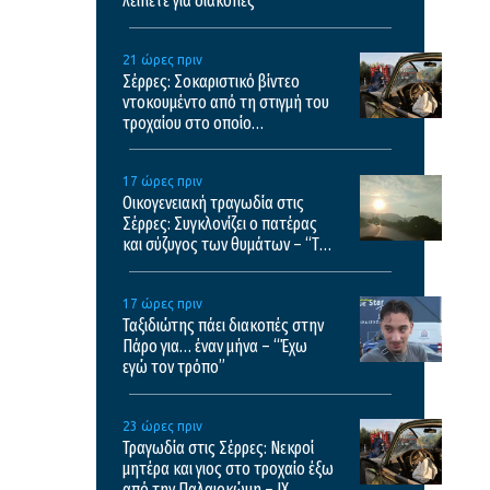
λείπετε για διακοπές
21 ώρες πριν
Σέρρες: Σοκαριστικό βίντεο
ντοκουμέντο από τη στιγμή του
τροχαίου στο οποίο
σκοτώθηκαν μητέρα και γιος
17 ώρες πριν
Οικογενειακή τραγωδία στις
Σέρρες: Συγκλονίζει ο πατέρας
και σύζυγος των θυμάτων – “Τα
έχασα όλα”
17 ώρες πριν
Ταξιδιώτης πάει διακοπές στην
Πάρο για… έναν μήνα – “Έχω
εγώ τον τρόπο”
23 ώρες πριν
Τραγωδία στις Σέρρες: Νεκροί
μητέρα και γιος στο τροχαίο έξω
από την Παλαιοκώμη – ΙΧ