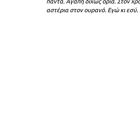
πάντα. Αγάπη δίχως όρια. Στον χρό
αστέρια στον ουρανό. Εγώ κι εσύ.