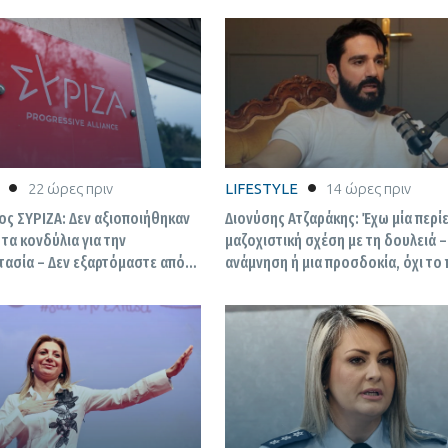
22 ώρες πριν
LIFESTYLE
14 ώρες πριν
ς ΣΥΡΙΖΑ: Δεν αξιοποιήθηκαν
Διονύσης Ατζαράκης: Έχω μία περί
τα κονδύλια για την
μαζοχιστική σχέση με τη δουλειά –
αρτόμαστε από
ανάμνηση ή μια προσδοκία, όχι το
α