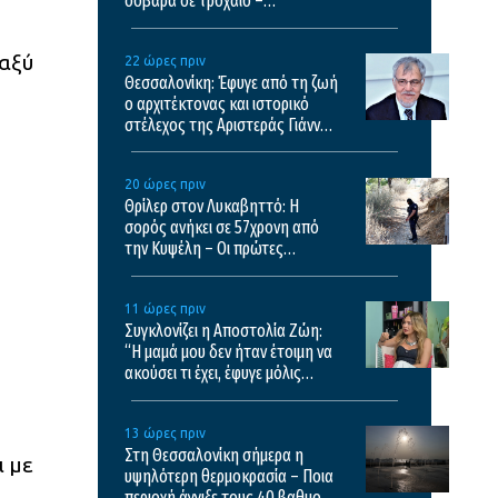
σοβαρά σε τροχαίο –
Μεταφέρθηκε σε νοσοκομείο
της Θεσσαλονίκης
ταξύ
22 ώρες πριν
Θεσσαλονίκη: Έφυγε από τη ζωή
ο αρχιτέκτονας και ιστορικό
στέλεχος της Αριστεράς Γιάννης
Αικατερινάρης
20 ώρες πριν
Θρίλερ στον Λυκαβηττό: Η
σορός ανήκει σε 57χρονη από
την Κυψέλη – Οι πρώτες
εκτιμήσεις του ιατροδικαστή
11 ώρες πριν
Συγκλονίζει η Αποστολία Ζώη:
“Η μαμά μου δεν ήταν έτοιμη να
ακούσει τι έχει, έφυγε μόλις
κατάλαβε τι έχει”
13 ώρες πριν
Στη Θεσσαλονίκη σήμερα η
ι με
υψηλότερη θερμοκρασία – Ποια
περιοχή άγγιξε τους 40 βαθμούς