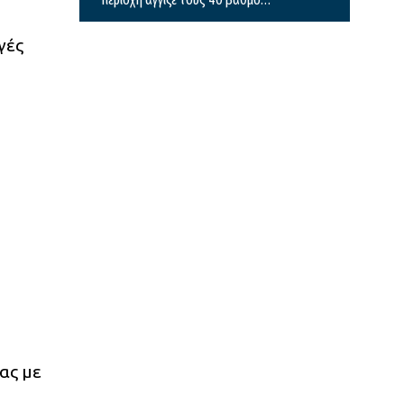
Κελσίου
γές
ας με
d