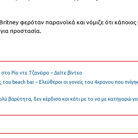
Britney φερόταν παρανοϊκά και νόμιζε ότι κάποιος
 για προστασία.
 στο Ρίο ντε Τζανέιρο – Δείτε βίντεο
 του beach bar – Ελεύθεροι οι γονείς του 4χρονου που πνίγη
ύ βαρύτητα, δεν κέρδισα και κάτι με το να με κατηγορώ γι