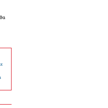
 θα
κε
α