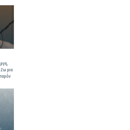
εργη,
 Ζω μια
 παρόν