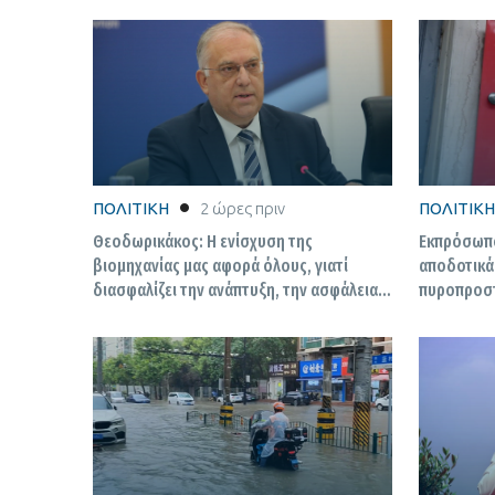
ΠΟΛΙΤΙΚΗ
2 ώρες πριν
ΠΟΛΙΤΙΚΗ
Θεοδωρικάκος: Η ενίσχυση της
Εκπρόσωπο
βιομηχανίας μας αφορά όλους, γιατί
αποδοτικά 
διασφαλίζει την ανάπτυξη, την ασφάλεια
πυροπροστασία – Δεν εξ
και δίνει καλύτερους μισθούς
τον Τσίπρ