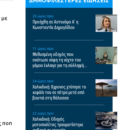
ΔΗΜΟΦΙΛΕΣΤΕΡΕΣ ΕΙΔΗΣΕΙΣ
20 ώρες πριν
 με
Προήχθη σε Αστυνόμο Α’ η
Κωνσταντία Δημογλίδου
11 ώρες πριν
Μεθυσμένη οδηγός που
σκότωσε νύφη τη νύχτα του
γάμου έκλαιγε για τη σύλληψή
της και ζητούσε τον πατέρα της
– Δείτε βίντεο
24 ώρες πριν
Χαλκιδική: 8χρονος χτύπησε το
κεφάλι του σε πέτρα μετά από
βουτιά στη θάλασσα
22 ώρες πριν
Χαλκιδική: Οδηγός
ς ποπ
μοτοσικλέτας τραυματίστηκε