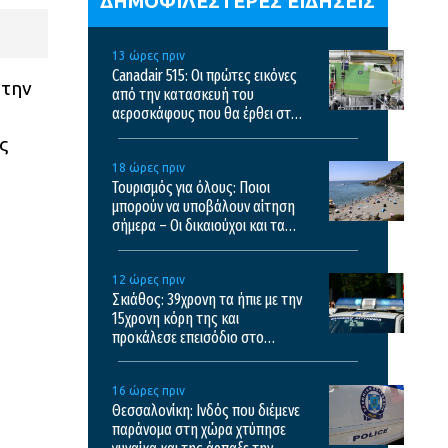
ΔΗΜΟΦΙΛΕΣΤΕΡΕΣ ΕΙΔΗΣΕΙΣ
13 ώρες πριν
Canadair 515: Οι πρώτες εικόνες
 την
από την κατασκευή του
αεροσκάφους που θα έρθει στην
Ελλάδα και θα επιχειρεί και τη
ς
νύχτα στις φωτιές
18 ώρες πριν
Τουρισμός για όλους: Ποιοι
μπορούν να υποβάλουν αίτηση
σήμερα – Οι δικαιούχοι και τα
κριτήρια
12 ώρες πριν
Σκιάθος: 39χρονη τα ήπιε με την
15χρονη κόρη της και
προκάλεσε επεισόδιο στο
ξενοδοχείο και το κέντρο υγείας
16 ώρες πριν
Θεσσαλονίκη: Ινδός που διέμενε
παράνομα στη χώρα χτύπησε