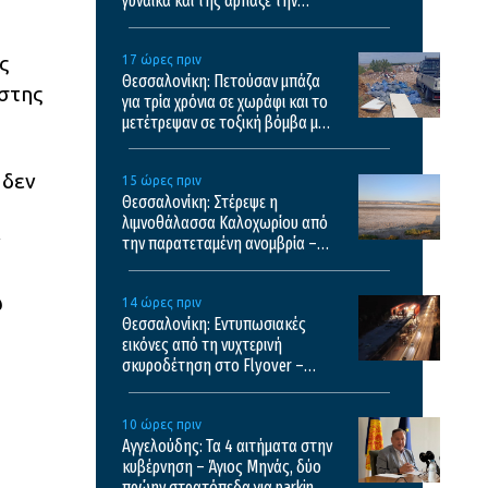
γυναίκα και της άρπαξε την
τσάντα
ς
17 ώρες πριν
Θεσσαλονίκη: Πετούσαν μπάζα
ηστης
για τρία χρόνια σε χωράφι και το
μετέτρεψαν σε τοξική βόμβα με
κίνδυνο πρόκλησης πυρκαγιάς
 δεν
15 ώρες πριν
Θεσσαλονίκη: Στέρεψε η
λιμνοθάλασσα Καλοχωρίου από
ν
την παρατεταμένη ανομβρία –
Αποκαρδιωτικές εικόνες
ω
14 ώρες πριν
Θεσσαλονίκη: Εντυπωσιακές
εικόνες από τη νυχτερινή
σκυροδέτηση στο Flyover –
Δείτε βίντεο
10 ώρες πριν
Αγγελούδης: Τα 4 αιτήματα στην
κυβέρνηση – Άγιος Μηνάς, δύο
πρώην στρατόπεδα για parking,