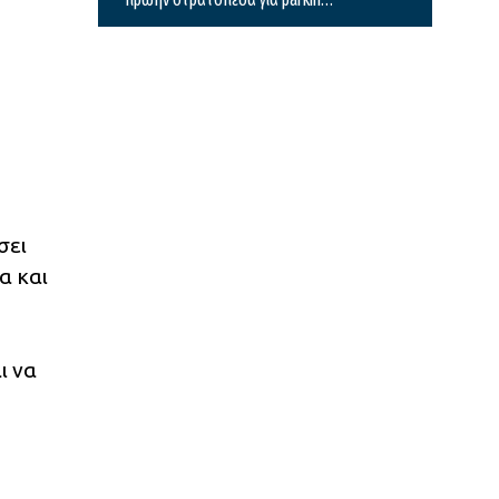
καθαρισμός Θερμαϊκού και
λόφος Τούμπας
σει
α και
ι να