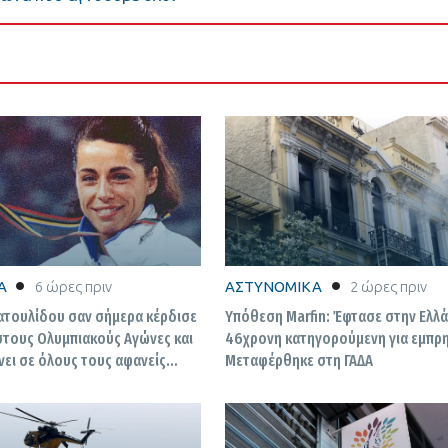
Α
6 ώρες πριν
ΑΣΤΥΝΟΜΙΚΑ
2 ώρες πριν
ατουλίδου σαν σήμερα κέρδισε
Υπόθεση Marfin: Έφτασε στην Ελλ
στους Ολυμπιακούς Αγώνες και
46χρονη κατηγορούμενη για εμπρ
ει σε όλους τους αφανείς
Μεταφέρθηκε στη ΓΑΔΑ