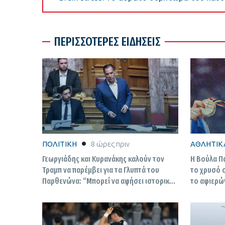
ΠΕΡΙΣΣΟΤΕΡΕΣ ΕΙΔΗΣΕΙΣ
ΠΟΛΙΤΙΚΗ
8 ώρες πριν
ΑΘΛΗΤΙΚ
Γεωργιάδης και Κυρανάκης καλούν τον
Η Βούλα Π
Τραμπ να παρέμβει για τα Γλυπτά του
το χρυσό 
Παρθενώνα: “Μπορεί να αφήσει ιστορική
το αφιερών
παρακαταθήκη”
ήρωες