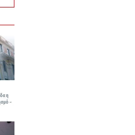
άδα η
ησμό –