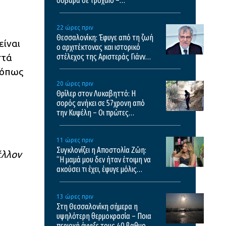
σοβαρά σε τροχαίο –
Μεταφέρθηκε σε νοσοκομείο
της Θεσσαλονίκης
22 ώρες πριν
Θεσσαλονίκη: Έφυγε από τη ζωή
είναι
ο αρχιτέκτονας και ιστορικό
στά
στέλεχος της Αριστεράς Γιάννης
Αικατερινάρης
 όπως
20 ώρες πριν
Θρίλερ στον Λυκαβηττό: Η
σορός ανήκει σε 57χρονη από
την Κυψέλη – Οι πρώτες
εκτιμήσεις του ιατροδικαστή
11 ώρες πριν
Συγκλονίζει η Αποστολία Ζώη:
έλλον
“Η μαμά μου δεν ήταν έτοιμη να
ακούσει τι έχει, έφυγε μόλις
κατάλαβε τι έχει”
13 ώρες πριν
Στη Θεσσαλονίκη σήμερα η
υψηλότερη θερμοκρασία – Ποια
περιοχή άγγιξε τους 40 βαθμούς