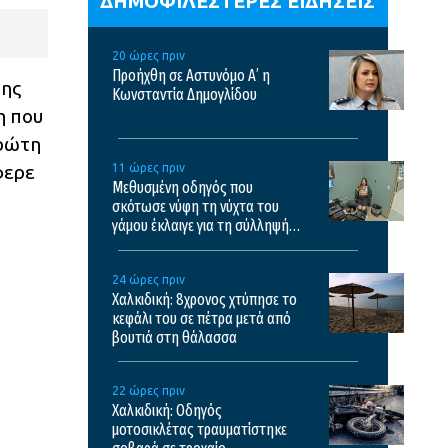
ΔΗΜΟΦΙΛΕΣΤΕΡΕΣ ΕΙΔΗΣΕΙΣ
20 ώρες πριν
Προήχθη σε Αστυνόμο Α’ η
της
Κωνσταντία Δημογλίδου
η που
πρώτη
φερε
11 ώρες πριν
Μεθυσμένη οδηγός που
σκότωσε νύφη τη νύχτα του
γάμου έκλαιγε για τη σύλληψή
της και ζητούσε τον πατέρα της
– Δείτε βίντεο
24 ώρες πριν
Χαλκιδική: 8χρονος χτύπησε το
κεφάλι του σε πέτρα μετά από
βουτιά στη θάλασσα
22 ώρες πριν
Χαλκιδική: Οδηγός
μοτοσικλέτας τραυματίστηκε