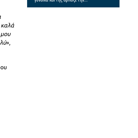
τσάντα
α
 καλά
 μου
ολύ
»,
του