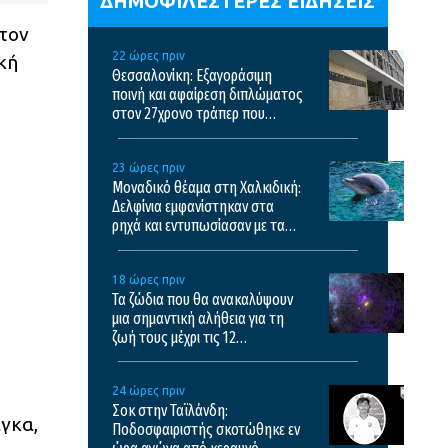
ΔΗΜΟΦΙΛΕΣΤΕΡΕΣ ΕΙΔΗΣΕΙΣ
 τον
22 ώρες πριν
κή
Θεσσαλονίκη: Εξαγοράσιμη
ποινή και αφαίρεση διπλώματος
στον 27χρονο τράπερ που
έτρεχε με 182χλμ/ώρα στην
ΠΑΘΕ
23 ώρες πριν
Μοναδικό θέαμα στη Χαλκιδική:
Δελφίνια εμφανίστηκαν στα
ρηχά και εντυπωσίασαν με τα
άλματά τους – Δείτε βίντεο
18 ώρες πριν
Τα ζώδια που θα ανακαλύψουν
μια σημαντική αλήθεια για τη
ζωή τους μέχρι τις 12
Δεκεμβρίου
24 ώρες πριν
Σοκ στην Ταϊλάνδη:
γκα,
Ποδοσφαιριστής σκοτώθηκε εν