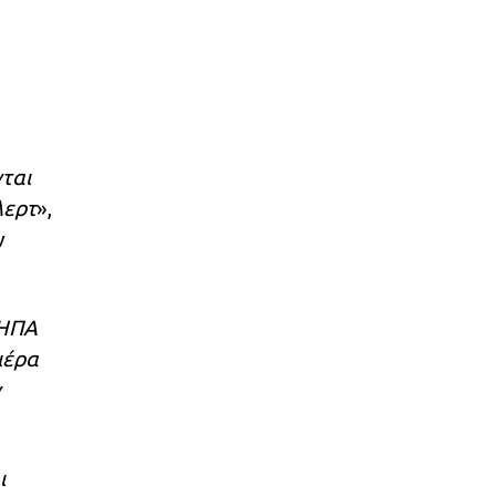
νται
λερτ
»,
ν
 ΗΠΑ
ιέρα
ν
ι