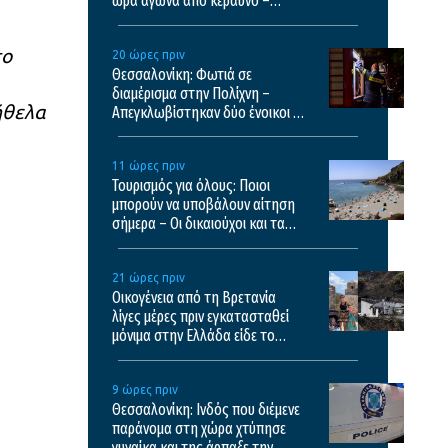
ώρα αγώνα από κεραυνό –
Σκληρό βίντεο
το
20 ώρες πριν
Θεσσαλονίκη: Φωτιά σε
διαμέρισμα στην Πολίχνη –
ήθελα
Απεγκλωβίστηκαν δύο ένοικοι –
Δείτε βίντεο
11 ώρες πριν
Τουρισμός για όλους: Ποιοι
μπορούν να υποβάλουν αίτηση
σήμερα – Οι δικαιούχοι και τα
κριτήρια
21 ώρες πριν
Οικογένεια από τη Βρετανία
λίγες μέρες πριν εγκατασταθεί
μόνιμα στην Ελλάδα είδε το
σπίτι της να καταστρέφεται στη
φωτιά της Αιγιαλείας
9 ώρες πριν
Θεσσαλονίκη: Ινδός που διέμενε
παράνομα στη χώρα χτύπησε
γυναίκα και της άρπαξε την