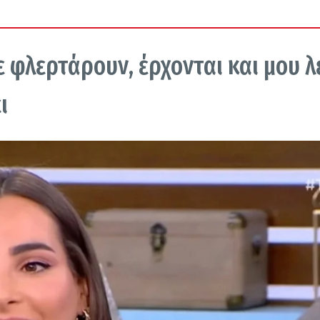
ε φλερτάρουν, έρχονται και μου λ
ι