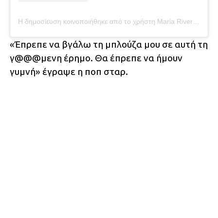
Η δημοσίευση κοινοποιήθηκε από το χρήστη Maria River Red (@britneyspears)
«Έπρεπε να βγάλω τη μπλούζα μου σε αυτή τη
γ@@@μενη έρημο. Θα έπρεπε να ήμουν
γυμνή» έγραψε η ποπ σταρ.