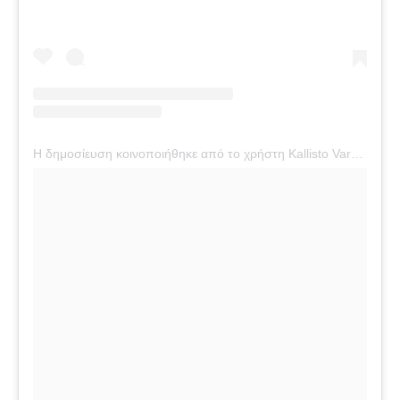
Η δημοσίευση κοινοποιήθηκε από το χρήστη Kallisto Vardi (@kallisto_vardi)