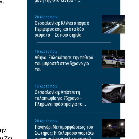
μόνη της στο κέντρο –
».
Χειροπέδες στον πατέρα της
20 ώρες πριν
Θεσσαλονίκη: Κλείνει απόψε ο
Περιφερειακός και στα δύο
ρεύματα – Σε ποια σημεία
16 ώρες πριν
Αθήνα: Ξυλοκόπησε την πεθερά
του μπροστά στον 5χρονο γιο
του
15 ώρες πριν
Θεσσαλονίκη: Απίστευτη
ταλαιπωρία για 75χρονο –
Πληρώνει πρόστιμα για το
κλεμμένο ΙΧ του
20 ώρες πριν
Πανηγύρι Μεταμορφώσεως του
την
Σωτήρος: Η Καλαμαριά γιορτάζει
ίζει,
απόψε με ένα μεγάλο ποντιακό