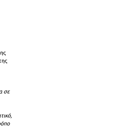
της
της
α σε
τικό,
ρόπο