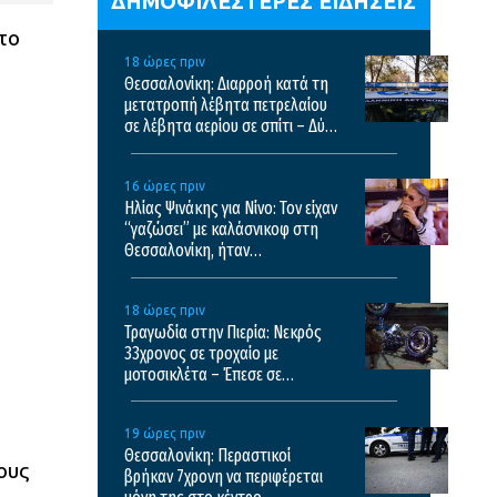
ΔΗΜΟΦΙΛΕΣΤΕΡΕΣ ΕΙΔΗΣΕΙΣ
το
18 ώρες πριν
Θεσσαλονίκη: Διαρροή κατά τη
μετατροπή λέβητα πετρελαίου
σε λέβητα αερίου σε σπίτι – Δύο
συλλήψεις
16 ώρες πριν
Ηλίας Ψινάκης για Νίνο: Τον είχαν
“γαζώσει” με καλάσνικοφ στη
Θεσσαλονίκη, ήταν
τρομοκρατημένος για πολύ
καιρό, έτρεχε στις εκκλησίες
18 ώρες πριν
Τραγωδία στην Πιερία: Νεκρός
33χρονος σε τροχαίο με
μοτοσικλέτα – Έπεσε σε
αρδευτικό κανάλι
19 ώρες πριν
Θεσσαλονίκη: Περαστικοί
ους
βρήκαν 7χρονη να περιφέρεται