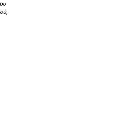
μου
ού,