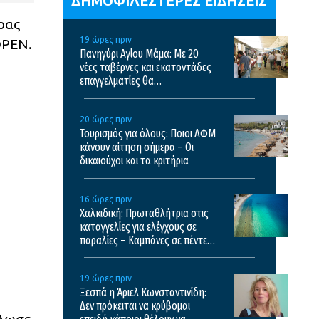
ΔΗΜΟΦΙΛΕΣΤΕΡΕΣ ΕΙΔΗΣΕΙΣ
έρας
19 ώρες πριν
OPEN.
Πανηγύρι Αγίου Μάμα: Με 20
νέες ταβέρνες και εκατοντάδες
επαγγελματίες θα
πραγματοποιηθεί το φετινό
πανηγύρι
20 ώρες πριν
Τουρισμός για όλους: Ποιοι ΑΦΜ
κάνουν αίτηση σήμερα – Οι
δικαιούχοι και τα κριτήρια
16 ώρες πριν
Χαλκιδική: Πρωταθλήτρια στις
καταγγελίες για ελέγχους σε
παραλίες – Καμπάνες σε πέντε
επιχειρήσεις
19 ώρες πριν
Ξεσπά η Άριελ Κωνσταντινίδη:
Δεν πρόκειται να κρύβομαι
ήλωσε