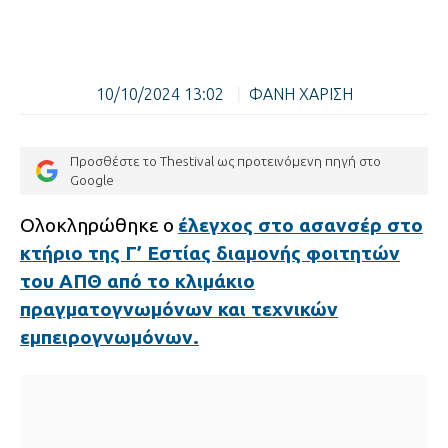
10/10/2024 13:02
|
ΦΑΝΗ ΧΑΡΙΣΗ
Προσθέστε το Thestival ως προτεινόμενη πηγή στο
Google
Ολοκληρώθηκε ο
έλεγχος στο ασανσέρ στο
κτήριο της Γ’ Εστίας διαμονής φοιτητών
του ΑΠΘ από το κλιμάκιο
πραγματογνωμόνων και τεχνικών
εμπειρογνωμόνων.