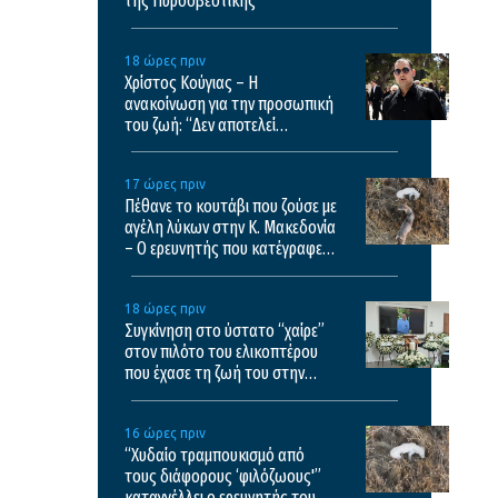
της Πυροσβεστικής
18 ώρες πριν
Χρίστος Κούγιας – Η
ανακοίνωση για την προσωπική
του ζωή: “Δεν αποτελεί
αντικείμενο δημόσιας
συζήτησης”
17 ώρες πριν
Πέθανε το κουτάβι που ζούσε με
αγέλη λύκων στην Κ. Μακεδονία
– Ο ερευνητής που κατέγραφε
τη συμβίωση εξηγεί γιατί δεν
επενέβη όταν το είδε άρρωστο
18 ώρες πριν
Συγκίνηση στο ύστατο “χαίρε”
στον πιλότο του ελικοπτέρου
που έχασε τη ζωή του στην
Ψάθα – Δείτε εικόνες
16 ώρες πριν
“Χυδαίο τραμπουκισμό από
τους διάφορους ‘φιλόζωους'”
καταγγέλλει ο ερευνητής του