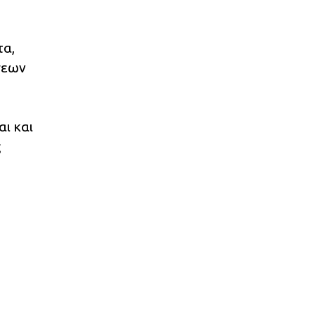
τα,
σεων
ι και
ς