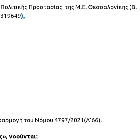
 Πολιτικής Προστασίας της M.Ε. Θεσσαλονίκης (Β.
3 319649
).
φαρμογή του Νόμου 4797/2021(Α’66).
ς», νοούνται: