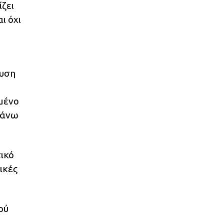
ζει
ι όχι
χυση
μένο
πάνω
ικό
ικές
ού