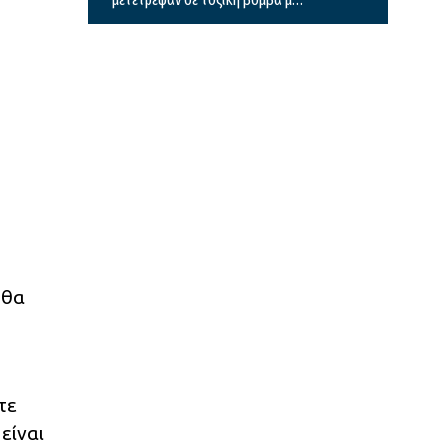
κίνδυνο πρόκλησης πυρκαγιάς
 θα
τε
είναι