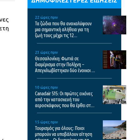
ΔΗΜΟΦΙΛΕΣΤΕΡΕΣ ΕΙΔΗΣΕΙΣ
22 ώρες πριν
νες
Τα ζώδια που θα ανακαλύψουν
θετη
μια σημαντική αλήθεια για τη
ζωή τους μέχρι τις 12
Δεκεμβρίου
23 ώρες πριν
Θεσσαλονίκη: Φωτιά σε
διαμέρισμα στην Πολίχνη –
Απεγκλωβίστηκαν δύο ένοικοι –
Δείτε βίντεο
10 ώρες πριν
Canadair 515: Οι πρώτες εικόνες
από την κατασκευή του
αεροσκάφους που θα έρθει στην
Ελλάδα και θα επιχειρεί και τη
νύχτα στις φωτιές
15 ώρες πριν
Τουρισμός για όλους: Ποιοι
μπορούν να υποβάλουν αίτηση