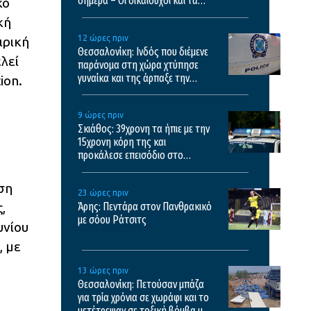
σήμερα – Οι δικαιούχοι και τα
κό
κριτήρια
κή
12 ώρες πριν
ιρική
Θεσσαλονίκη: Ινδός που διέμενε
λεί
παράνομα στη χώρα χτύπησε
γυναίκα και της άρπαξε την
ion.
τσάντα
9 ώρες πριν
Σκιάθος: 39χρονη τα ήπιε με την
15χρονη κόρη της και
προκάλεσε επεισόδιο στο
ξενοδοχείο και το κέντρο υγείας
έση
23 ώρες πριν
,
Άρης: Πεντάρα στον Πανθρακικό
με σόου Ράτσιτς
υνίου
, με
13 ώρες πριν
Θεσσαλονίκη: Πετούσαν μπάζα
για τρία χρόνια σε χωράφι και το
μετέτρεψαν σε τοξική βόμβα με