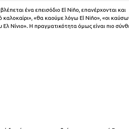
λέπεται ένα επεισόδιο El Niño, επανέρχονται και
τό καλοκαίρι», «θα καούμε λόγω El Niño», «οι καύσω
υ Ελ Νίνιο». Η πραγματικότητα όμως είναι πιο σύν