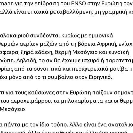
mann για την επίδραση του ENSO στην Ευρώπη τονί
αλλά είναι εποχικά μεταβαλλόμενη, μη γραμμική κα
καλοκαιριού συνδέονται κυρίως με εμμονικά
θερμών αερίων μαζών από τη βόρεια Αφρική, ενίσ
σφαιρα, ξηρά εδάφη, θερμή Μεσόγειο και ευνοϊκή
ρώπη. Δηλαδή, το αν θα έχουμε ισχυρό ή παρατετα
υρίως από τα συνοπτικά και περιφερειακά μοτίβα 
χι μόνο από το τι συμβαίνει στον Ειρηνικό.
ότι για τους καύσωνες στην Ευρώπη παίζουν σημαντ
του αεροχειμάρρου, τα μπλοκαρίσματα και οι θερμ
 Μεσόγειο
ρα πάντα με τον ίδιο τρόπο. Άλλο είναι ένα ανατολικ
 Ειρηνικού, άλλο ένα ασθενές και άλλο ένα ισχυρό