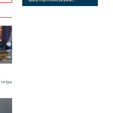
καθαρισμός Θερμαϊκού και
λόφος Τούμπας
 τα έχω