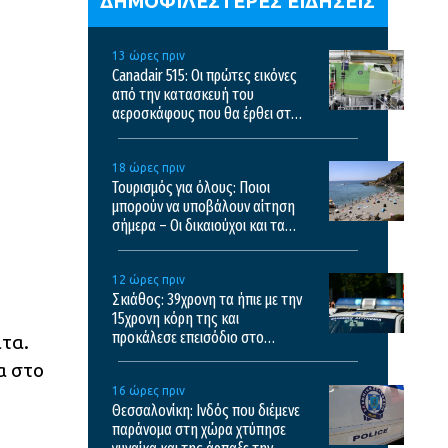
ΔΗΜΟΦΙΛΕΣΤΕΡΕΣ ΕΙΔΗΣΕΙΣ
13 ώρες πριν
Canadair 515: Οι πρώτες εικόνες
από την κατασκευή του
αεροσκάφους που θα έρθει στην
Ελλάδα και θα επιχειρεί και τη
νύχτα στις φωτιές
18 ώρες πριν
Τουρισμός για όλους: Ποιοι
μπορούν να υποβάλουν αίτηση
σήμερα – Οι δικαιούχοι και τα
κριτήρια
12 ώρες πριν
Σκιάθος: 39χρονη τα ήπιε με την
15χρονη κόρη της και
προκάλεσε επεισόδιο στο
ιτα.
ξενοδοχείο και το κέντρο υγείας
α στο
16 ώρες πριν
Θεσσαλονίκη: Ινδός που διέμενε
παράνομα στη χώρα χτύπησε