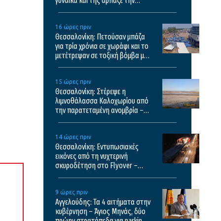
γυναίκα και της άρπαξε την
τσάντα
16 ώρες πριν
Θεσσαλονίκη: Πετούσαν μπάζα
για τρία χρόνια σε χωράφι και το
μετέτρεψαν σε τοξική βόμβα με
κίνδυνο πρόκλησης πυρκαγιάς
15 ώρες πριν
Θεσσαλονίκη: Στέρεψε η
λιμνοθάλασσα Καλοχωρίου από
την παρατεταμένη ανομβρία –
Αποκαρδιωτικές εικόνες
14 ώρες πριν
Θεσσαλονίκη: Εντυπωσιακές
εικόνες από τη νυχτερινή
σκυροδέτηση στο Flyover –
Δείτε βίντεο
9 ώρες πριν
Αγγελούδης: Τα 4 αιτήματα στην
κυβέρνηση – Άγιος Μηνάς, δύο
πρώην στρατόπεδα για parking,