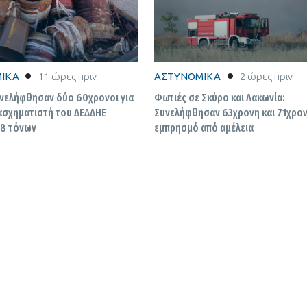
ΙΚΑ
11 ώρες πριν
ΑΣΤΥΝΟΜΙΚΑ
2 ώρες πριν
υνελήφθησαν δύο 60χρονοι για
Φωτιές σε Σκύρο και Λακωνία:
ασχηματιστή του ΔΕΔΔΗΕ
Συνελήφθησαν 63χρονη και 71χρον
28 τόνων
εμπρησμό από αμέλεια