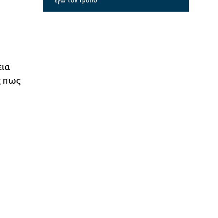
εια
ς πως