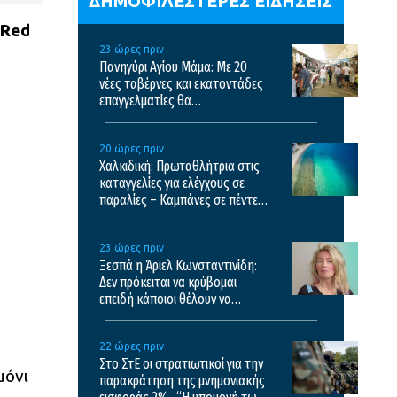
ΔΗΜΟΦΙΛΕΣΤΕΡΕΣ ΕΙΔΗΣΕΙΣ
Red
23 ώρες πριν
Πανηγύρι Αγίου Μάμα: Με 20
νέες ταβέρνες και εκατοντάδες
επαγγελματίες θα
πραγματοποιηθεί το φετινό
πανηγύρι
20 ώρες πριν
Χαλκιδική: Πρωταθλήτρια στις
καταγγελίες για ελέγχους σε
παραλίες – Καμπάνες σε πέντε
επιχειρήσεις
23 ώρες πριν
Ξεσπά η Άριελ Κωνσταντινίδη:
Δεν πρόκειται να κρύβομαι
επειδή κάποιοι θέλουν να
σχολιάσουν
22 ώρες πριν
Στο ΣτΕ οι στρατιωτικοί για την
μόνι
παρακράτηση της μνημονιακής