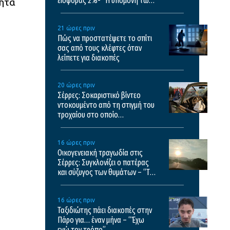
εισφοράς 2%- “Η υπομονή των
τητα
στρατιωτικών έχει εξαντληθεί”
21 ώρες πριν
Πώς να προστατέψετε το σπίτι
σας από τους κλέφτες όταν
λείπετε για διακοπές
20 ώρες πριν
Σέρρες: Σοκαριστικό βίντεο
ντοκουμέντο από τη στιγμή του
τροχαίου στο οποίο
σκοτώθηκαν μητέρα και γιος
16 ώρες πριν
Οικογενειακή τραγωδία στις
Σέρρες: Συγκλονίζει ο πατέρας
και σύζυγος των θυμάτων – “Τα
έχασα όλα”
16 ώρες πριν
Ταξιδιώτης πάει διακοπές στην
Πάρο για… έναν μήνα – “Έχω
εγώ τον τρόπο”