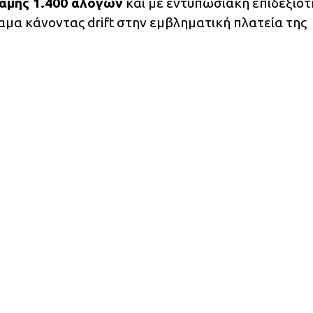
αμης 1.400 αλόγων
και με εντυπωσιακή επιδεξιό
αμα κάνοντας drift στην εμβληματική πλατεία της