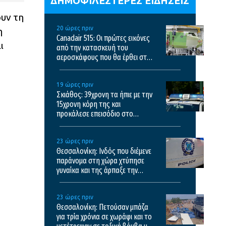
ΔΗΜΟΦΙΛΕΣΤΕΡΕΣ ΕΙΔΗΣΕΙΣ
υν τη
20 ώρες πριν
η
Canadair 515: Οι πρώτες εικόνες
ι
από την κατασκευή του
αεροσκάφους που θα έρθει στην
Ελλάδα και θα επιχειρεί και τη
νύχτα στις φωτιές
19 ώρες πριν
Σκιάθος: 39χρονη τα ήπιε με την
15χρονη κόρη της και
προκάλεσε επεισόδιο στο
ξενοδοχείο και το κέντρο υγείας
23 ώρες πριν
Θεσσαλονίκη: Ινδός που διέμενε
παράνομα στη χώρα χτύπησε
γυναίκα και της άρπαξε την
τσάντα
23 ώρες πριν
Θεσσαλονίκη: Πετούσαν μπάζα
για τρία χρόνια σε χωράφι και το