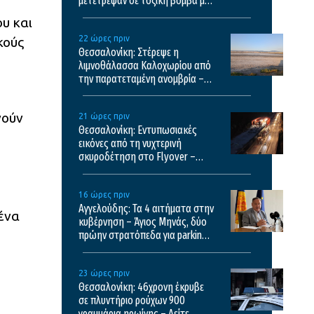
μετέτρεψαν σε τοξική βόμβα με
κίνδυνο πρόκλησης πυρκαγιάς
υ και
22 ώρες πριν
κούς
Θεσσαλονίκη: Στέρεψε η
λιμνοθάλασσα Καλοχωρίου από
την παρατεταμένη ανομβρία –
Αποκαρδιωτικές εικόνες
γούν
21 ώρες πριν
Θεσσαλονίκη: Εντυπωσιακές
εικόνες από τη νυχτερινή
σκυροδέτηση στο Flyover –
Δείτε βίντεο
16 ώρες πριν
Αγγελούδης: Τα 4 αιτήματα στην
ένα
κυβέρνηση – Άγιος Μηνάς, δύο
πρώην στρατόπεδα για parking,
καθαρισμός Θερμαϊκού και
λόφος Τούμπας
23 ώρες πριν
Θεσσαλονίκη: 46χρονη έκρυβε
σε πλυντήριο ρούχων 900
γραμμάρια ηρωίνης – Δείτε