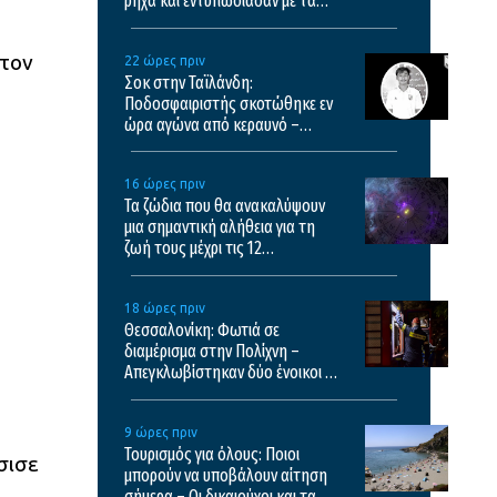
ρηχά και εντυπωσίασαν με τα
άλματά τους – Δείτε βίντεο
 τον
22 ώρες πριν
Σοκ στην Ταϊλάνδη:
Ποδοσφαιριστής σκοτώθηκε εν
ώρα αγώνα από κεραυνό –
Σκληρό βίντεο
16 ώρες πριν
Τα ζώδια που θα ανακαλύψουν
μια σημαντική αλήθεια για τη
ζωή τους μέχρι τις 12
Δεκεμβρίου
18 ώρες πριν
Θεσσαλονίκη: Φωτιά σε
διαμέρισμα στην Πολίχνη –
Απεγκλωβίστηκαν δύο ένοικοι –
Δείτε βίντεο
9 ώρες πριν
Τουρισμός για όλους: Ποιοι
σισε
μπορούν να υποβάλουν αίτηση
σήμερα – Οι δικαιούχοι και τα