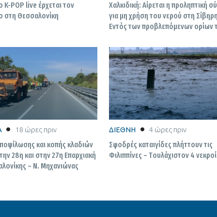
 K-POP live έρχεται τον
Χαλκιδική: Αίρεται η προληπτική 
ο στη Θεσσαλονίκη
για μη χρήση του νερού στη Σίβηρη
Εντός των προβλεπόμενων ορίων 
αποτελέσματα
Α
18 ώρες πριν
ΔΙΕΘΝΗ
4 ώρες πριν
αποψίλωσης και κοπής κλαδιών
Σφοδρές καταιγίδες πλήττουν τις
ην 28η και στην 27η Επαρχιακή
Φιλιππίνες – Tουλάχιστον 4 νεκροί
λονίκης – Ν. Μηχανιώνας