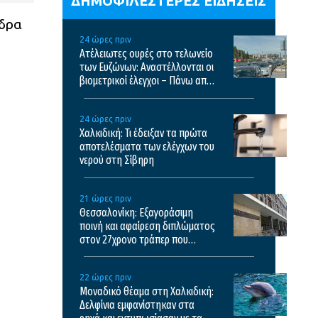
ΔΗΜΟΦΙΛΕΣΤΕΡΕΣ ΕΙΔΗΣΕΙΣ
νδρα
24 ώρες πριν
Ατέλειωτες ουρές στο τελωνείο
των Ευζώνων: Αναστέλλονται οι
βιομετρικοί έλεγχοι – Πάνω από
35.000 διελεύσεις την ημέρα
24 ώρες πριν
Χαλκιδική: Τι έδειξαν τα πρώτα
αποτελέσματα των ελέγχων του
νερού στη Σίβηρη
21 ώρες πριν
Θεσσαλονίκη: Εξαγοράσιμη
ποινή και αφαίρεση διπλώματος
στον 27χρονο τράπερ που
έτρεχε με 182χλμ/ώρα στην
ΠΑΘΕ
22 ώρες πριν
Μοναδικό θέαμα στη Χαλκιδική:
Δελφίνια εμφανίστηκαν στα