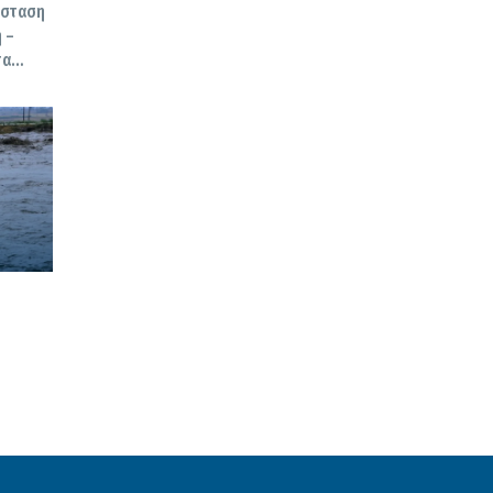
σύσταση
 –
τα