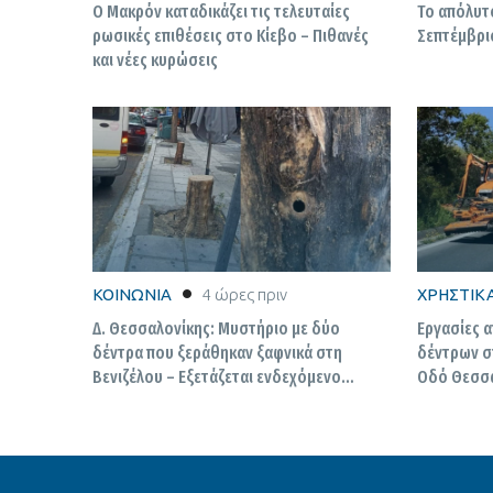
Ο Μακρόν καταδικάζει τις τελευταίες
Το απόλυτο
ρωσικές επιθέσεις στο Κίεβο – Πιθανές
Σεπτέμβρι
και νέες κυρώσεις
ΚΟΙΝΩΝΙΑ
4 ώρες πριν
ΧΡΗΣΤΙΚ
Δ. Θεσσαλονίκης: Μυστήριο με δύο
Εργασίες 
δέντρα που ξεράθηκαν ξαφνικά στη
δέντρων στ
Βενιζέλου – Εξετάζεται ενδεχόμενο
Οδό Θεσσα
δηλητηρίασης – Δείτε φωτο