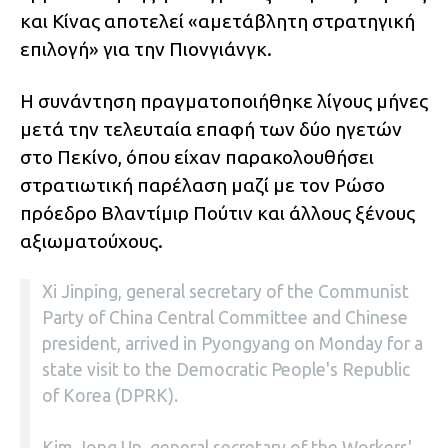
και Κίνας αποτελεί «αμετάβλητη στρατηγική
επιλογή» για την Πιονγιάνγκ.
Η συνάντηση πραγματοποιήθηκε λίγους μήνες
μετά την τελευταία επαφή των δύο ηγετών
στο Πεκίνο, όπου είχαν παρακολουθήσει
στρατιωτική παρέλαση μαζί με τον Ρώσο
πρόεδρο Βλαντίμιρ Πούτιν και άλλους ξένους
αξιωματούχους.
Xi Jinping, general secretary of the Communist
Party of China Central Committee and Chinese
president, arrived in Pyongyang on Monday for a
state visit to the Democratic People's Republic
of Korea (DPRK).
Kim Jong Un, general secretary of the Workers'