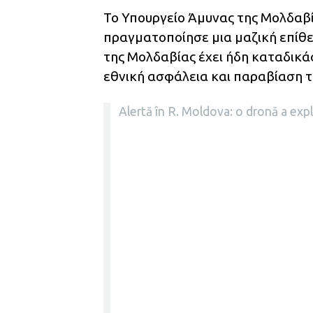
Το Υπουργείο Άμυνας της Μολδαβία
πραγματοποίησε μια μαζική επίθε
της Μολδαβίας έχει ήδη καταδικάσ
εθνική ασφάλεια και παραβίαση τ
Alertă în R. Moldova: o dronă a expl