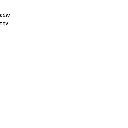
ικών
 την