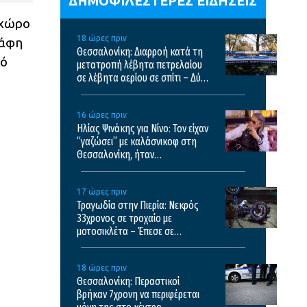
ΔΗΜΟΦΙΛΕΣΤΕΡΕΣ ΕΙΔΗΣΕΙΣ
 χώρο
18 ώρες πριν
κάφη
Θεσσαλονίκη: Διαρροή κατά τη
κό
μετατροπή λέβητα πετρελαίου
σε λέβητα αερίου σε σπίτι – Δύο
συλλήψεις
16 ώρες πριν
Ηλίας Ψινάκης για Νίνο: Τον είχαν
“γαζώσει” με καλάσνικοφ στη
Θεσσαλονίκη, ήταν
τρομοκρατημένος για πολύ
καιρό, έτρεχε στις εκκλησίες
17 ώρες πριν
Τραγωδία στην Πιερία: Νεκρός
33χρονος σε τροχαίο με
μοτοσικλέτα – Έπεσε σε
αρδευτικό κανάλι
18 ώρες πριν
Θεσσαλονίκη: Περαστικοί
βρήκαν 7χρονη να περιφέρεται