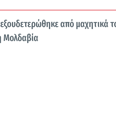
 εξουδετερώθηκε από μαχητικά τ
η Μολδαβία