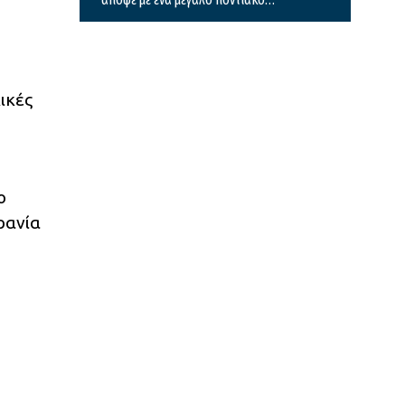
γλέντι
ικές
ο
ρανία