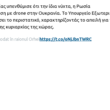
ς υπενθύμισε ότι την ίδια νύχτα, η Ρωσία
ση με drone στην Ουκρανία. Το Υπουργείο Εξωτερ
ει το περιστατικό, χαρακτηρίζοντάς το απειλή για
ης κυριαρχίας της χώρας.
odat în raionul Orhei
https://t.co/oNjJbnTWRC