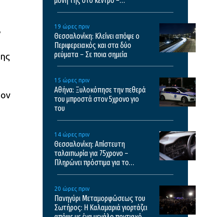
μόνη της στο κέντρο –
Χειροπέδες στον πατέρα της
19 ώρες πριν
,
Θεσσαλονίκη: Κλείνει απόψε ο
Περιφερειακός και στα δύο
ρεύματα – Σε ποια σημεία
της
15 ώρες πριν
Αθήνα: Ξυλοκόπησε την πεθερά
τον
του μπροστά στον 5χρονο γιο
του
14 ώρες πριν
Θεσσαλονίκη: Απίστευτη
ταλαιπωρία για 75χρονο –
Πληρώνει πρόστιμα για το
κλεμμένο ΙΧ του
20 ώρες πριν
Πανηγύρι Μεταμορφώσεως του
Σωτήρος: Η Καλαμαριά γιορτάζει
απόψε με ένα μεγάλο ποντιακό