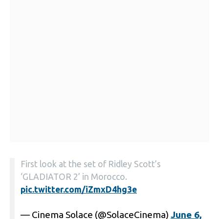
First look at the set of Ridley Scott’s
‘GLADIATOR 2’ in Morocco.
pic.twitter.com/iZmxD4hg3e
— Cinema Solace (@SolaceCinema)
June 6,