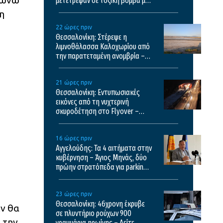
μετέτρεψαν σε τοξική βόμβα με
κίνδυνο πρόκλησης πυρκαγιάς
η
22 ώρες πριν
Θεσσαλονίκη: Στέρεψε η
λιμνοθάλασσα Καλοχωρίου από
την παρατεταμένη ανομβρία –
Αποκαρδιωτικές εικόνες
21 ώρες πριν
Θεσσαλονίκη: Εντυπωσιακές
εικόνες από τη νυχτερινή
σκυροδέτηση στο Flyover –
Δείτε βίντεο
16 ώρες πριν
Αγγελούδης: Τα 4 αιτήματα στην
κυβέρνηση – Άγιος Μηνάς, δύο
πρώην στρατόπεδα για parking,
καθαρισμός Θερμαϊκού και
λόφος Τούμπας
23 ώρες πριν
Θεσσαλονίκη: 46χρονη έκρυβε
εν θα
σε πλυντήριο ρούχων 900
 την
γραμμάρια ηρωίνης – Δείτε