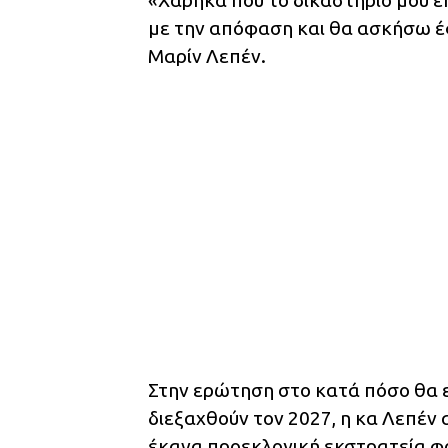
με την απόφαση και θα ασκήσω έ
Μαρίν Λεπέν.
Στην ερώτηση στο κατά πόσο θα ε
διεξαχθούν τον 2027, η κα Λεπέν 
έκανα προεκλογική εκστρατεία φ