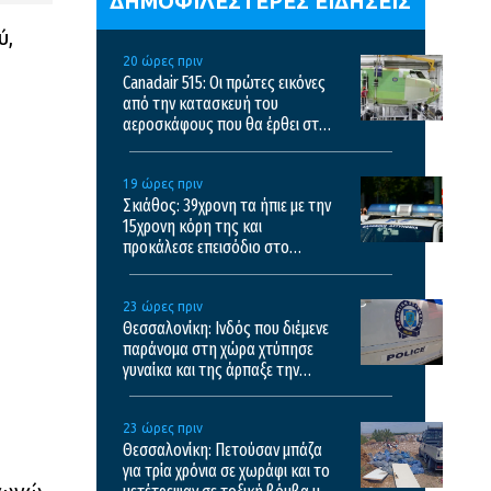
ΔΗΜΟΦΙΛΕΣΤΕΡΕΣ ΕΙΔΗΣΕΙΣ
ύ,
20 ώρες πριν
Canadair 515: Οι πρώτες εικόνες
από την κατασκευή του
αεροσκάφους που θα έρθει στην
Ελλάδα και θα επιχειρεί και τη
νύχτα στις φωτιές
19 ώρες πριν
Σκιάθος: 39χρονη τα ήπιε με την
15χρονη κόρη της και
προκάλεσε επεισόδιο στο
ξενοδοχείο και το κέντρο υγείας
23 ώρες πριν
Θεσσαλονίκη: Ινδός που διέμενε
παράνομα στη χώρα χτύπησε
γυναίκα και της άρπαξε την
τσάντα
23 ώρες πριν
Θεσσαλονίκη: Πετούσαν μπάζα
για τρία χρόνια σε χωράφι και το
αφωνώ