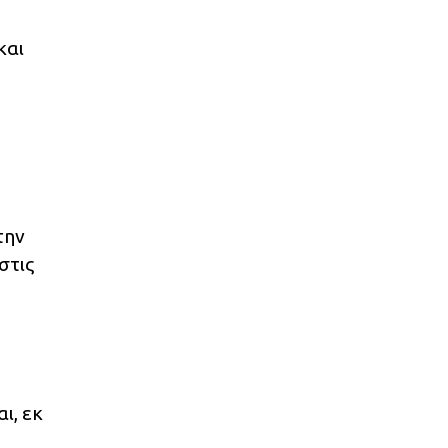
και
την
στις
ι, εκ