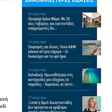
ΔΗΜΟΦΙΛΕΣΤΕΡΕΣ ΕΙΔΗΣΕΙΣ
18 ώρες πριν
Πανηγύρι Αγίου Μάμα: Με 20
νέες ταβέρνες και εκατοντάδες
επαγγελματίες θα
πραγματοποιηθεί το φετινό
πανηγύρι
19 ώρες πριν
Τουρισμός για όλους: Ποιοι ΑΦΜ
κάνουν αίτηση σήμερα – Οι
δικαιούχοι και τα κριτήρια
15 ώρες πριν
Χαλκιδική: Πρωταθλήτρια στις
καταγγελίες για ελέγχους σε
παραλίες – Καμπάνες σε πέντε
επιχειρήσεις
17 ώρες πριν
ιοχή
Ξεσπά η Άριελ Κωνσταντινίδη:
ιδί
Δεν πρόκειται να κρύβομαι