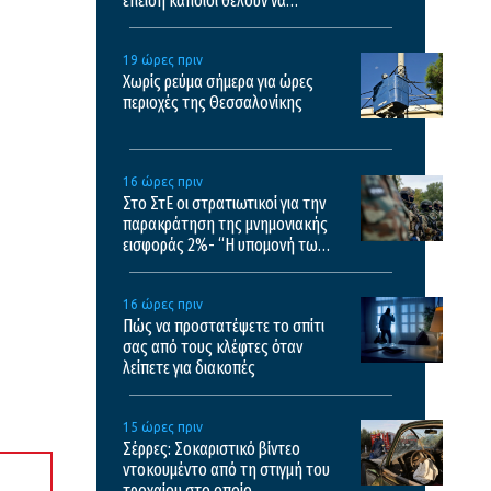
επειδή κάποιοι θέλουν να
σχολιάσουν
19 ώρες πριν
Χωρίς ρεύμα σήμερα για ώρες
περιοχές της Θεσσαλονίκης
16 ώρες πριν
Στο ΣτΕ οι στρατιωτικοί για την
παρακράτηση της μνημονιακής
εισφοράς 2%- “Η υπομονή των
στρατιωτικών έχει εξαντληθεί”
16 ώρες πριν
Πώς να προστατέψετε το σπίτι
σας από τους κλέφτες όταν
λείπετε για διακοπές
15 ώρες πριν
Σέρρες: Σοκαριστικό βίντεο
ντοκουμέντο από τη στιγμή του
τροχαίου στο οποίο