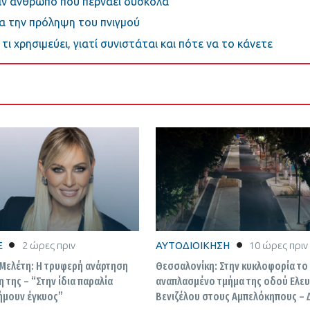
ναν άνθρωπο που περνάει δύσκολα
ια την πρόληψη του πνιγμού
τι χρησιμεύει, γιατί συνιστάται και πότε να το κάνετε
E
2 ώρες πριν
ΑΥΤΟΔΙΟΙΚΗΣΗ
10 ώρες πριν
Μελέτη: Η τρυφερή ανάρτηση
Θεσσαλονίκη: Στην κυκλοφορία το
η της – “Στην ίδια παραλία
αναπλασμένο τμήμα της οδού Ελε
 ήμουν έγκυος”
Βενιζέλου στους Αμπελόκηπους – 