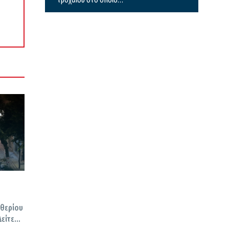
σκοτώθηκαν μητέρα και γιος
υθερίου
Δείτε