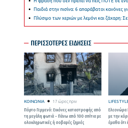
Η φράση που δεν πρέπει να πεις ΠΟΤΕ σε έ
Παιδιά στην πισίνα: 6 απαράβατοι κανόνες γ
Πλύσιμο των χεριών με λεμόνι και ζάχαρη: Σε 
ΠΕΡΙΣΣΟΤΕΡΕΣ ΕΙΔΗΣΕΙΣ
ΚΟΙΝΩΝΙΑ
17 ώρες πριν
LIFESTYL
Πόρτο Γερμενό: Εικόνες καταστροφής από
Ελεονώρα 
τη μεγάλη φωτιά – Πάνω από 100 σπίτια με
με την κόρ
ολοκληρωτικές ή σοβαρές ζημιές
έμαθα ότι