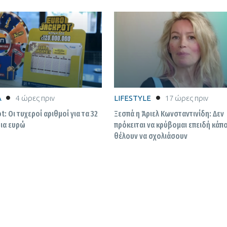
εικόνες
Α
4 ώρες πριν
LIFESTYLE
17 ώρες πριν
t: Οι τυχεροί αριθμοί για τα 32
Ξεσπά η Άριελ Κωνσταντινίδη: Δεν
ια ευρώ
πρόκειται να κρύβομαι επειδή κάπο
θέλουν να σχολιάσουν