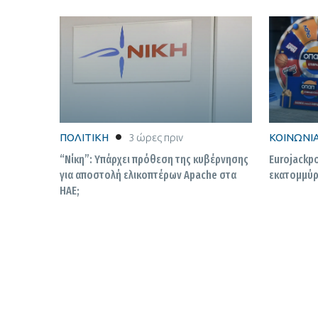
ΠΟΛΙΤΙΚΗ
3 ώρες πριν
ΚΟΙΝΩΝΙ
“Νίκη”: Υπάρχει πρόθεση της κυβέρνησης
Eurojackpo
για αποστολή ελικοπτέρων Apache στα
εκατoμμύρ
ΗΑΕ;