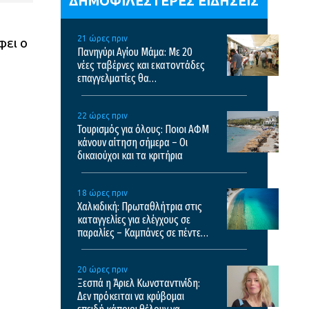
ΔΗΜΟΦΙΛΕΣΤΕΡΕΣ ΕΙΔΗΣΕΙΣ
21 ώρες πριν
φει ο
Πανηγύρι Αγίου Μάμα: Με 20
νέες ταβέρνες και εκατοντάδες
επαγγελματίες θα
πραγματοποιηθεί το φετινό
πανηγύρι
22 ώρες πριν
Τουρισμός για όλους: Ποιοι ΑΦΜ
κάνουν αίτηση σήμερα – Οι
δικαιούχοι και τα κριτήρια
18 ώρες πριν
Χαλκιδική: Πρωταθλήτρια στις
καταγγελίες για ελέγχους σε
παραλίες – Καμπάνες σε πέντε
επιχειρήσεις
20 ώρες πριν
Ξεσπά η Άριελ Κωνσταντινίδη:
Δεν πρόκειται να κρύβομαι