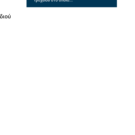
σκοτώθηκαν μητέρα και γιος
διού