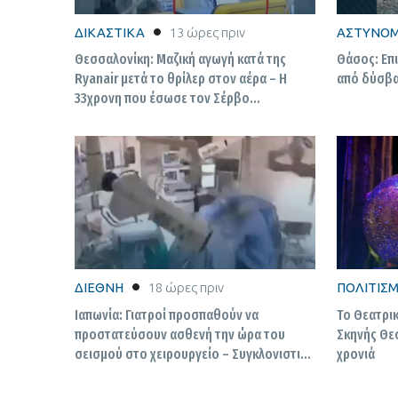
ΔΙΚΑΣΤΙΚΑ
13 ώρες πριν
ΑΣΤΥΝΟΜ
Θεσσαλονίκη: Μαζική αγωγή κατά της
Θάσος: Επ
Ryanair μετά το θρίλερ στον αέρα – Η
από δύσβα
33χρονη που έσωσε τον Σέρβο
περιγράφει τις εφιαλτικές στιγμές
ΔΙΕΘΝΗ
18 ώρες πριν
ΠΟΛΙΤΙΣ
Ιαπωνία: Γιατροί προσπαθούν να
Το Θεατρικ
προστατεύσουν ασθενή την ώρα του
Σκηνής Θεσ
σεισμού στο χειρουργείο – Συγκλονιστικό
χρονιά
βίντεο