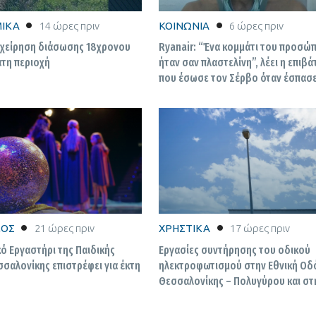
ΙΚΑ
14 ώρες πριν
ΚΟΙΝΩΝΙΑ
6 ώρες πριν
ιχείρηση διάσωσης 18χρονου
Ryanair: “Ένα κομμάτι του προσώ
τη περιοχή
ήταν σαν πλαστελίνη”, λέει η επιβά
που έσωσε τον Σέρβο όταν έσπασε
παράθυρο του αεροπλάνου
ΜΟΣ
21 ώρες πριν
ΧΡΗΣΤΙΚΑ
17 ώρες πριν
ό Εργαστήρι της Παιδικής
Εργασίες συντήρησης του οδικού
σαλονίκης επιστρέφει για έκτη
ηλεκτροφωτισμού στην Εθνική Οδ
Θεσσαλονίκης – Πολυγύρου και στ
Επαρχιακή Οδό