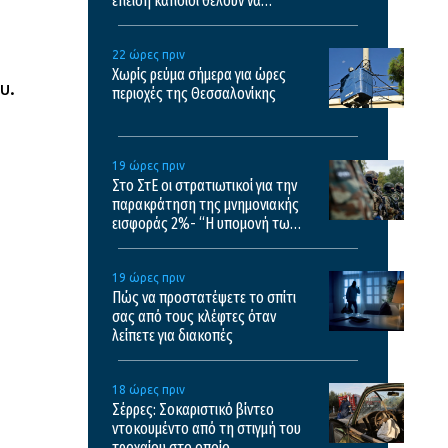
επειδή κάποιοι θέλουν να
σχολιάσουν
22 ώρες πριν
Χωρίς ρεύμα σήμερα για ώρες
υ.
περιοχές της Θεσσαλονίκης
19 ώρες πριν
Στο ΣτΕ οι στρατιωτικοί για την
παρακράτηση της μνημονιακής
εισφοράς 2%- “Η υπομονή των
στρατιωτικών έχει εξαντληθεί”
19 ώρες πριν
Πώς να προστατέψετε το σπίτι
σας από τους κλέφτες όταν
λείπετε για διακοπές
18 ώρες πριν
Σέρρες: Σοκαριστικό βίντεο
ντοκουμέντο από τη στιγμή του
τροχαίου στο οποίο