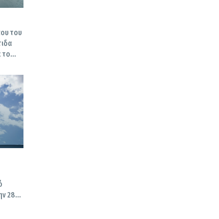
που του
τιδα
 το
ό
ην 28η