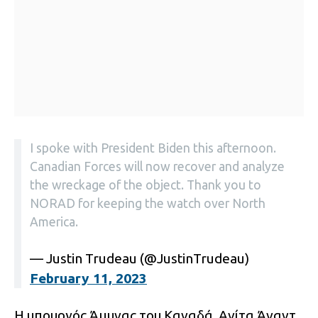
I spoke with President Biden this afternoon.
Canadian Forces will now recover and analyze
the wreckage of the object. Thank you to
NORAD for keeping the watch over North
America.
— Justin Trudeau (@JustinTrudeau)
February 11, 2023
Η υπουργός Άμυνας του Καναδά, Ανίτα Άναντ,