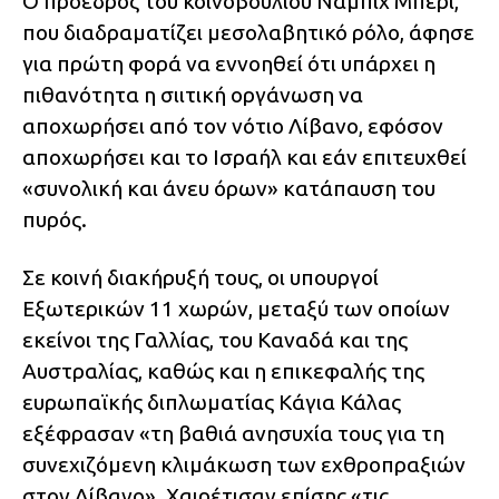
Ο πρόεδρος του κοινοβουλίου Ναμπίχ Μπέρι,
που διαδραματίζει μεσολαβητικό ρόλο, άφησε
για πρώτη φορά να εννοηθεί ότι υπάρχει η
πιθανότητα η σιιτική οργάνωση να
αποχωρήσει από τον νότιο Λίβανο, εφόσον
αποχωρήσει και το Ισραήλ και εάν επιτευχθεί
«συνολική και άνευ όρων» κατάπαυση του
πυρός.
Σε κοινή διακήρυξή τους, οι υπουργοί
Εξωτερικών 11 χωρών, μεταξύ των οποίων
εκείνοι της Γαλλίας, του Καναδά και της
Αυστραλίας, καθώς και η επικεφαλής της
ευρωπαϊκής διπλωματίας Κάγια Κάλας
εξέφρασαν «τη βαθιά ανησυχία τους για τη
συνεχιζόμενη κλιμάκωση των εχθροπραξιών
στον Λίβανο». Χαιρέτισαν επίσης «τις