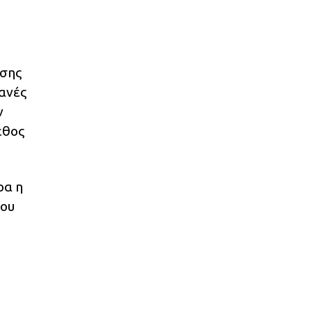
ισης
θανές
ν
εθος
ρα η
που