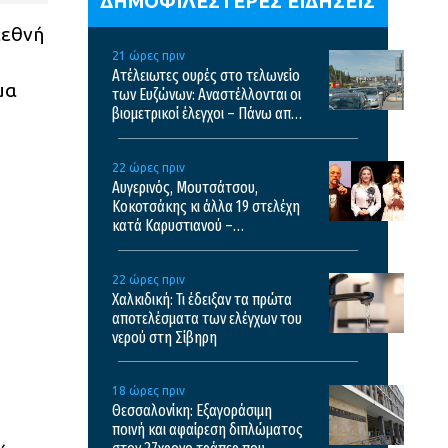
ΔΗΜΟΦΙΛΕΣΤΕΡΕΣ ΕΙΔΗΣΕΙΣ
ιεθνή
21 ώρες πριν
Ατέλειωτες ουρές στο τελωνείο
μα
των Ευζώνων: Αναστέλλονται οι
βιομετρικοί έλεγχοι – Πάνω από
35.000 διελεύσεις την ημέρα
22 ώρες πριν
Αυγερινός, Μουτσάτσου,
Κοκοτσάκης κι άλλα 19 στελέχη
κατά Καρυστιανού –
“Διαπιστώσαμε συγκέντρωση
αποφασιστικών αρμοδιοτήτων
22 ώρες πριν
σε περιορισμένο κύκλο”
Χαλκιδική: Τι έδειξαν τα πρώτα
αποτελέσματα των ελέγχων του
νερού στη Σίβηρη
18 ώρες πριν
Θεσσαλονίκη: Εξαγοράσιμη
ποινή και αφαίρεση διπλώματος