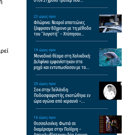
στον 27χρονο τράπερ που
ή
έτρεχε με 182χλμ/ώρα στην
ΠΑΘΕ
23 ώρες πριν
Φλώρινα: Νεαροί απατεώνες
ξάφρισαν 80χρονο με τη μέθοδο
του “λογιστή” – Χτύπησαν
αστυνομικούς για να μην τους
ελέγξουν
ρεί
19 ώρες πριν
Μοναδικό θέαμα στη Χαλκιδική:
Δελφίνια εμφανίστηκαν στα
ρηχά και εντυπωσίασαν με τα
άλματά τους – Δείτε βίντεο
20 ώρες πριν
Σοκ στην Ταϊλάνδη:
Ποδοσφαιριστής σκοτώθηκε εν
ώρα αγώνα από κεραυνό –
Σκληρό βίντεο
16 ώρες πριν
Θεσσαλονίκη: Φωτιά σε
διαμέρισμα στην Πολίχνη –
Απεγκλωβίστηκαν δύο ένοικοι –