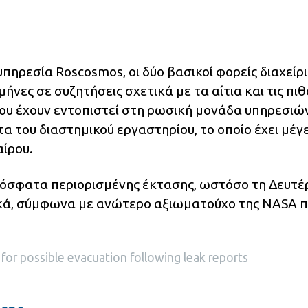
πηρεσία Roscosmos, οι δύο βασικοί φορείς διαχείρ
ήνες σε συζητήσεις σχετικά με τα αίτια και τις πι
 που έχουν εντοπιστεί στη ρωσική μονάδα υπηρεσιώ
α του διαστημικού εργαστηρίου, το οποίο έχει μέγ
ίρου.
ρόσφατα περιορισμένης έκτασης, ωστόσο τη Δευτέ
κά, σύμφωνα με ανώτερο αξιωματούχο της NASA 
 for possible evacuation following leak reports