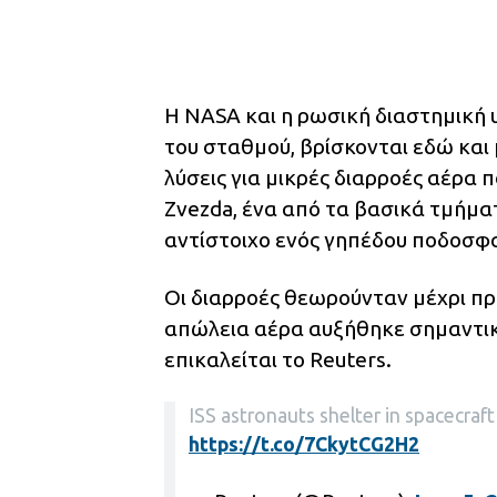
Η NASA και η ρωσική διαστημική υ
του σταθμού, βρίσκονται εδώ και μ
λύσεις για μικρές διαρροές αέρα
Zvezda, ένα από τα βασικά τμήματ
αντίστοιχο ενός γηπέδου ποδοσφα
Οι διαρροές θεωρούνταν μέχρι π
απώλεια αέρα αυξήθηκε σημαντι
επικαλείται το Reuters.
ISS astronauts shelter in spacecraft
https://t.co/7CkytCG2H2