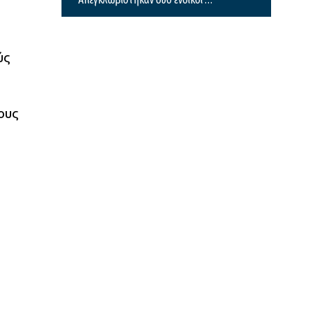
Δείτε βίντεο
ύς
ους