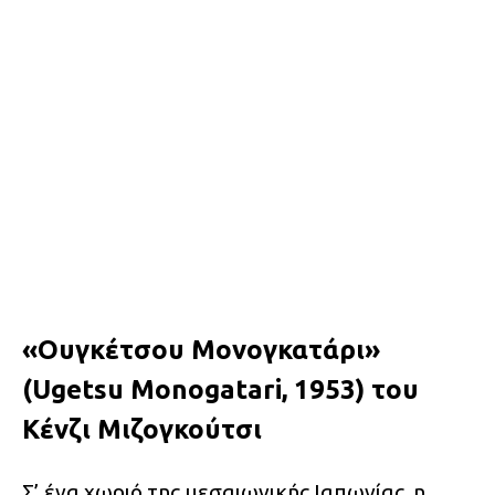
«Ουγκέτσου Μονογκατάρι»
(Ugetsu Monogatari, 1953) του
Κένζι Μιζογκούτσι
Σ’ ένα χωριό της μεσαιωνικής Ιαπωνίας, η