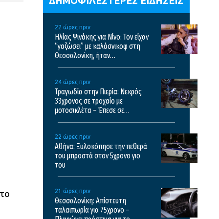
ΔΗΜΟΦΙΛΕΣΤΕΡΕΣ ΕΙΔΗΣΕΙΣ
22 ώρες πριν
Ηλίας Ψινάκης για Νίνο: Τον είχαν
“γαζώσει” με καλάσνικοφ στη
Θεσσαλονίκη, ήταν
τρομοκρατημένος για πολύ
καιρό, έτρεχε στις εκκλησίες
24 ώρες πριν
Τραγωδία στην Πιερία: Νεκρός
33χρονος σε τροχαίο με
μοτοσικλέτα – Έπεσε σε
αρδευτικό κανάλι
22 ώρες πριν
Αθήνα: Ξυλοκόπησε την πεθερά
του μπροστά στον 5χρονο γιο
του
21 ώρες πριν
ητο
Θεσσαλονίκη: Απίστευτη
ταλαιπωρία για 75χρονο –