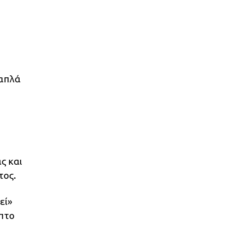
 απλά
ς και
τος.
εί»
οπτο