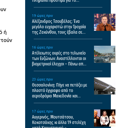
Πληρώνει πρόστιμα για το
κλεμμένο ΙΧ του
ουν
19 ώρες πριν
Αλέξανδρος Τσουβέλας: Ένα
μεγάλο ευχαριστώ στην Τροχαία
ό ή
της Ζακύνθου, τους έβαλα σε
μπελάδες
ντούν
16 ώρες πριν
Ατέλειωτες ουρές στο τελωνείο
των Ευζώνων: Αναστέλλονται οι
βιομετρικοί έλεγχοι – Πάνω από
35.000 διελεύσεις την ημέρα
23 ώρες πριν
Θεσσαλονίκη: Πήγε να πετάξει με
πλαστό έγγραφο από το
αεροδρόμιο Μακεδονία και
κατέληξε με χειροπέδες
17 ώρες πριν
Αυγερινός, Μουτσάτσου,
Κοκοτσάκης κι άλλα 19 στελέχη
κατά Καρυστιανού –