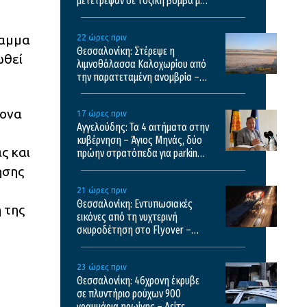
μετέτρεψαν σε τοξική βόμβα με
κίνδυνο πρόκλησης πυρκαγιάς
ραμμα
22 ώρες πριν
Θεσσαλονίκη: Στέρεψε η
ωθεί
λιμνοθάλασσα Καλοχωρίου από
την παρατεταμένη ανομβρία –
Αποκαρδιωτικές εικόνες
μονα
17 ώρες πριν
Αγγελούδης: Τα 4 αιτήματα στην
κυβέρνηση – Άγιος Μηνάς, δύο
ς και
πρώην στρατόπεδα για parking,
καθαρισμός Θερμαϊκού και
ησης
λόφος Τούμπας
21 ώρες πριν
Θεσσαλονίκη: Εντυπωσιακές
 της
εικόνες από τη νυχτερινή
σκυροδέτηση στο Flyover –
Δείτε βίντεο
23 ώρες πριν
Θεσσαλονίκη: 46χρονη έκρυβε
σε πλυντήριο ρούχων 900
γραμμάρια ηρωίνης – Δείτε