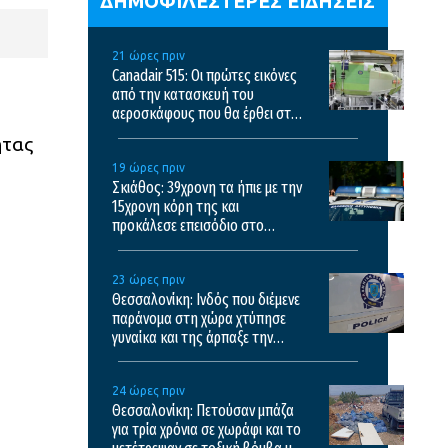
ΔΗΜΟΦΙΛΕΣΤΕΡΕΣ ΕΙΔΗΣΕΙΣ
21 ώρες πριν
Canadair 515: Οι πρώτες εικόνες
από την κατασκευή του
αεροσκάφους που θα έρθει στην
Ελλάδα και θα επιχειρεί και τη
ητας
νύχτα στις φωτιές
19 ώρες πριν
Σκιάθος: 39χρονη τα ήπιε με την
15χρονη κόρη της και
προκάλεσε επεισόδιο στο
ξενοδοχείο και το κέντρο υγείας
23 ώρες πριν
Θεσσαλονίκη: Ινδός που διέμενε
παράνομα στη χώρα χτύπησε
γυναίκα και της άρπαξε την
τσάντα
24 ώρες πριν
Θεσσαλονίκη: Πετούσαν μπάζα
για τρία χρόνια σε χωράφι και το