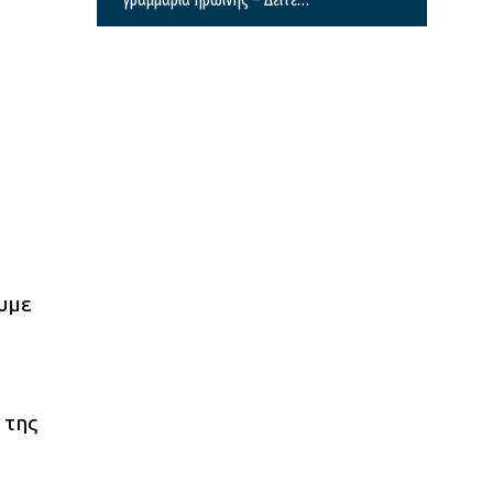
βίντεο
υμε
 της