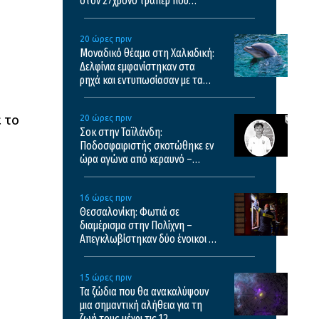
στον 27χρονο τράπερ που
έτρεχε με 182χλμ/ώρα στην
ΠΑΘΕ
20 ώρες πριν
ή
Μοναδικό θέαμα στη Χαλκιδική:
Δελφίνια εμφανίστηκαν στα
ρηχά και εντυπωσίασαν με τα
άλματά τους – Δείτε βίντεο
 το
20 ώρες πριν
Σοκ στην Ταϊλάνδη:
Ποδοσφαιριστής σκοτώθηκε εν
ώρα αγώνα από κεραυνό –
Σκληρό βίντεο
16 ώρες πριν
Θεσσαλονίκη: Φωτιά σε
διαμέρισμα στην Πολίχνη –
Απεγκλωβίστηκαν δύο ένοικοι –
Δείτε βίντεο
15 ώρες πριν
Τα ζώδια που θα ανακαλύψουν
μια σημαντική αλήθεια για τη
ζωή τους μέχρι τις 12