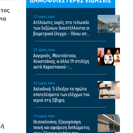
ΔΗΜΟΦΙΛΕΣΤΕΡΕΣ ΕΙΔΗΣΕΙΣ
ατος
22 ώρες πριν
για
Ατέλειωτες ουρές στο τελωνείο
των Ευζώνων: Αναστέλλονται οι
βιομετρικοί έλεγχοι – Πάνω από
35.000 διελεύσεις την ημέρα
23 ώρες πριν
Αυγερινός, Μουτσάτσου,
Κοκοτσάκης κι άλλα 19 στελέχη
κατά Καρυστιανού –
“Διαπιστώσαμε συγκέντρωση
αποφασιστικών αρμοδιοτήτων
22 ώρες πριν
σε περιορισμένο κύκλο”
Χαλκιδική: Τι έδειξαν τα πρώτα
αποτελέσματα των ελέγχων του
νερού στη Σίβηρη
19 ώρες πριν
Θεσσαλονίκη: Εξαγοράσιμη
κή
ποινή και αφαίρεση διπλώματος