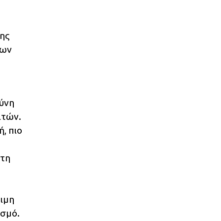
ης
νων
θύνη
ιτών.
, πιο
 τη
τιμη
ισμό.