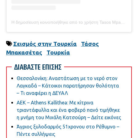
Η δημοσίευση κοινοποιήθηκε από το χρήστη Tasos Mpakasetas (@tasos_mpak)
Σεισμός στην Τουρκία
Τάσος
Μπακασέτας
Τουρκία
ΔΙΑΒΑΣΤΕ ΕΠΙΣΗΣ
Θεσσαλονίκη: Αναστάτωση με το νερό στον
Λαγκαδά – Κάτοικοι παρατήρησαν θολότητα
– Τι αναφέρει η ΔΕΥΑΛ
ΑΕΚ – Athens Kallithea: Με κίτρινα
τριαντάφυλλα και ένα φοβερό πανό τιμήθηκε
η μνήμη του Μιχάλη Κατσούρη – Δείτε εικόνες
Άγριος ξυλοδαρμός 51χρονου στο Ρέθυμνο –
Πέντε συλλήψεις