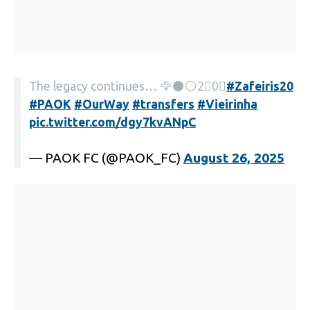
The legacy continues… 🦅⚫️⚪️2⃣0⃣
#Zafeiris20
#PAOK
#OurWay
#transfers
#Vieirinha
pic.twitter.com/dgy7kvANpC
— PAOK FC (@PAOK_FC)
August 26, 2025