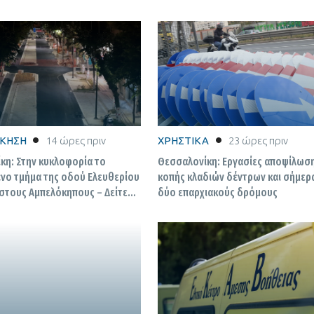
ΙΚΗΣΗ
14 ώρες πριν
ΧΡΗΣΤΙΚΑ
23 ώρες πριν
κη: Στην κυκλοφορία το
Θεσσαλονίκη: Εργασίες αποψίλωση
νο τμήμα της οδού Ελευθερίου
κοπής κλαδιών δέντρων και σήμερ
 στους Αμπελόκηπους – Δείτε
δύο επαρχιακούς δρόμους