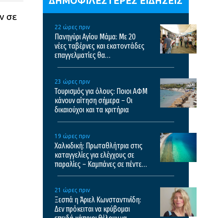
ΔΗΜΟΦΙΛΕΣΤΕΡΕΣ ΕΙΔΗΣΕΙΣ
ν σε
22 ώρες πριν
Πανηγύρι Αγίου Μάμα: Με 20
νέες ταβέρνες και εκατοντάδες
επαγγελματίες θα
πραγματοποιηθεί το φετινό
πανηγύρι
23 ώρες πριν
Τουρισμός για όλους: Ποιοι ΑΦΜ
κάνουν αίτηση σήμερα – Οι
δικαιούχοι και τα κριτήρια
19 ώρες πριν
Χαλκιδική: Πρωταθλήτρια στις
καταγγελίες για ελέγχους σε
παραλίες – Καμπάνες σε πέντε
επιχειρήσεις
21 ώρες πριν
Ξεσπά η Άριελ Κωνσταντινίδη:
Δεν πρόκειται να κρύβομαι