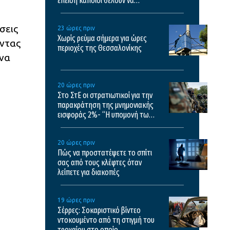
επειδή κάποιοι θέλουν να
σχολιάσουν
σεις
23 ώρες πριν
Χωρίς ρεύμα σήμερα για ώρες
οντας
περιοχές της Θεσσαλονίκης
 να
20 ώρες πριν
Στο ΣτΕ οι στρατιωτικοί για την
παρακράτηση της μνημονιακής
εισφοράς 2%- “Η υπομονή των
στρατιωτικών έχει εξαντληθεί”
20 ώρες πριν
Πώς να προστατέψετε το σπίτι
σας από τους κλέφτες όταν
λείπετε για διακοπές
19 ώρες πριν
Σέρρες: Σοκαριστικό βίντεο
ντοκουμέντο από τη στιγμή του
τροχαίου στο οποίο