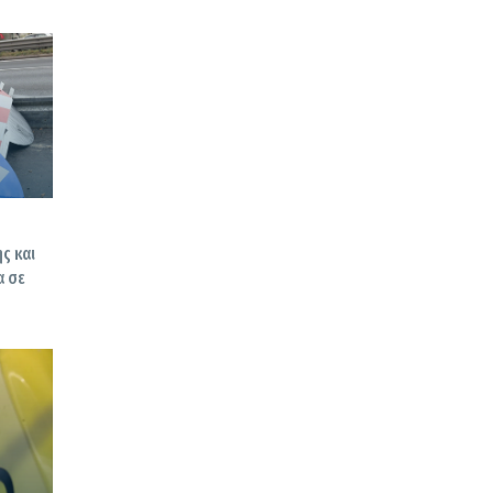
ς και
α σε