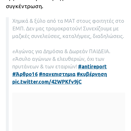
συγκέντρωση.
Χημικά & ξύλο από τα ΜΑΤ στους φοιτητές στο
ΕΜΠ. Δεν μας τρομοκρατούν! Συνεχίζουμε με
μαζικές συνελεύσεις, καταλήψεις, διαδηλώσεις.
✊Αγώνας για Δημόσια & Δωρεάν ΠΑΙΔΕΙΑ.
✊Άσυλο αγώνων & ελευθεριών, όχι των
πρυτάνεων & των εταιριών!
#antireport
#Άρθρο16
#πανεπιστημια
#κυβέρνηση
pic.twitter.com/42WPKfv9jC