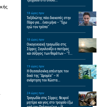
τροχαίου στο οποίο
σκοτώθηκαν μητέρα και γιος
ακής
18 ώρες πριν
Ταξιδιώτης πάει διακοπές στην
Πάρο για… έναν μήνα – “Έχω
εγώ τον τρόπο”
18 ώρες πριν
Οικογενειακή τραγωδία στις
Σέρρες: Συγκλονίζει ο πατέρας
και σύζυγος των θυμάτων – “Τα
έχασα όλα”
19 ώρες πριν
Η Θεσσαλονίκη απέκτησε τον
δικό της “Δρομέα” – Η
ανάρτηση του Κώστα
Βαρώτσου
.
24 ώρες πριν
Τραγωδία στις Σέρρες: Νεκροί
μητέρα και γιος στο τροχαίο έξω
από την Παλαιοκώμη – ΙΧ