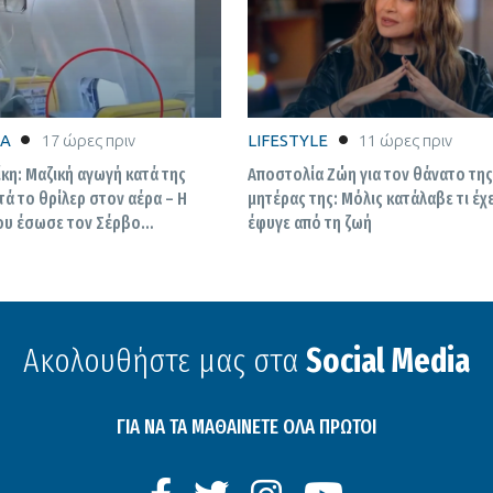
ΚΑ
17 ώρες πριν
LIFESTYLE
11 ώρες πριν
κη: Μαζική αγωγή κατά της
Αποστολία Ζώη για τον θάνατο τη
τά το θρίλερ στον αέρα – Η
μητέρας της: Μόλις κατάλαβε τι έχε
ου έσωσε τον Σέρβο
έφυγε από τη ζωή
 τις εφιαλτικές στιγμές
Ακολουθήστε μας στα
Social Media
ΓΙΑ ΝΑ ΤΑ ΜΑΘΑΙΝΕΤΕ ΟΛΑ ΠΡΩΤΟΙ