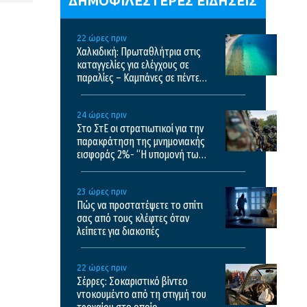
ΔΗΜΟΦΙΛΕΣΤΕΡΕΣ ΕΙΔΗΣΕΙΣ
22 ώρες πριν
Χαλκιδική: Πρωταθλήτρια στις
καταγγελίες για ελέγχους σε
παραλίες – Καμπάνες σε πέντε
επιχειρήσεις
24 ώρες πριν
Στο ΣτΕ οι στρατιωτικοί για την
παρακράτηση της μνημονιακής
εισφοράς 2%- “Η υπομονή των
στρατιωτικών έχει εξαντληθεί”
23 ώρες πριν
Πώς να προστατέψετε το σπίτι
σας από τους κλέφτες όταν
λείπετε για διακοπές
22 ώρες πριν
Σέρρες: Σοκαριστικό βίντεο
ντοκουμέντο από τη στιγμή του