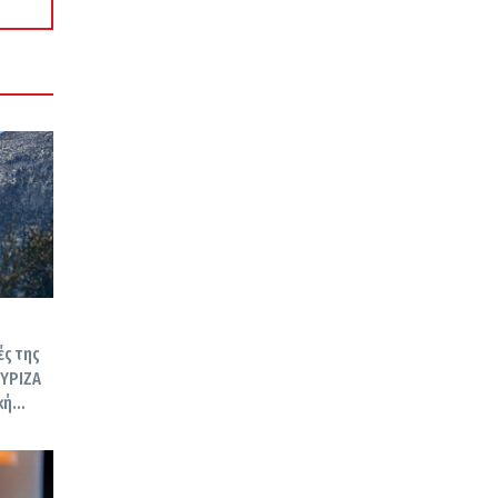
ές της
ΣΥΡΙΖΑ
κή