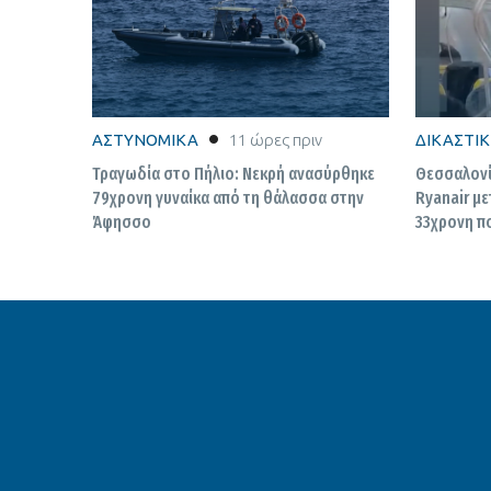
ΑΣΤΥΝΟΜΙΚΑ
11 ώρες πριν
ΔΙΚΑΣΤΙ
Τραγωδία στο Πήλιο: Νεκρή ανασύρθηκε
Θεσσαλονί
79χρονη γυναίκα από τη θάλασσα στην
Ryanair με
Άφησσο
33χρονη π
περιγράφει