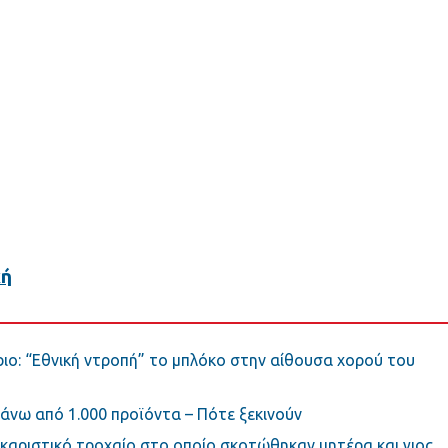
κή
ο: “Εθνική ντροπή” το μπλόκο στην αίθουσα χορού του
άνω από 1.000 προϊόντα – Πότε ξεκινούν
οκαριστικό τροχαίο στο οποίο σκοτώθηκαν μητέρα και γιος