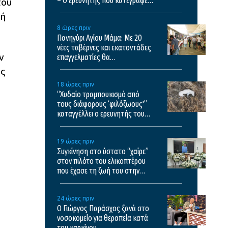
– Ο ερευνητής που κατέγραφε
του
τη συμβίωση εξηγεί γιατί δεν
τή
επενέβη όταν το είδε άρρωστο
8 ώρες πριν
Πανηγύρι Αγίου Μάμα: Με 20
νέες ταβέρνες και εκατοντάδες
ν
επαγγελματίες θα
πραγματοποιηθεί το φετινό
υς
πανηγύρι
18 ώρες πριν
“Χυδαίο τραμπουκισμό από
τους διάφορους ‘φιλόζωους'”
καταγγέλλει ο ερευνητής του
ΑΠΘ μετά τον θάνατο του
κουταβιού που ζούσε με αγέλη
19 ώρες πριν
λύκων
Συγκίνηση στο ύστατο “χαίρε”
στον πιλότο του ελικοπτέρου
που έχασε τη ζωή του στην
Ψάθα – Δείτε εικόνες
24 ώρες πριν
O Γιώργος Παράσχος ξανά στο
νοσοκομείο για θεραπεία κατά
του καρκίνου