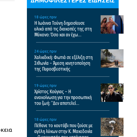
ΔΗΜΟΦΙΛΕΣΤΕΡΕΣ ΕΙΔΗΣΕΙΣ
18 ώρες πριν
Η Ιωάννα Τούνη δημοσίευσε
υλικό από τις διακοπές της στη
Μύκονο: Όσο και αν έχω
ταξιδέψει, αυτός είναι ο
αγαπημένος μου προορισμός
24 ώρες πριν
Χαλκιδική: Φωτιά σε εξέλιξη στη
Σιθωνία – Άμεση κινητοποίηση
της Πυροσβεστικής
19 ώρες πριν
Χρίστος Κούγιας – Η
ανακοίνωση για την προσωπική
του ζωή: “Δεν αποτελεί
αντικείμενο δημόσιας
συζήτησης”
18 ώρες πριν
Πέθανε το κουτάβι που ζούσε με
ρκεια
αγέλη λύκων στην Κ. Μακεδονία