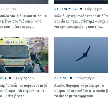
3 ώρες πριν
ΑΣΤΥΝΟΜΙΚΑ
1 ώρα πριν
υλος για ιό δυτικού Νείλου: Η
Χαλκιδική: Γερμανίδα έπεσε σε δύ
αι φέτος στο “κόκκινο” – Τα
σημείο και τραυματίστηκε – Επιχε
α που πρέπει να μας
για την ανάσυρσή της από την
 στον γιατρό
Πυροσβεστική
ΙΚΑ
21 ώρες πριν
ΔΙΕΘΝΗ
22 ώρες πριν
κη: Αυτοκίνητο παρέσυρε πεζό
Λειψία: Πυρομαχικά μετέφερε το
ροπόταμο – Μεταφέρθηκε στο
ουκρανικό αεροπλάνο στο οποίο 
 – Δείτε βίντεο
το drone με τα εκρηκτικά