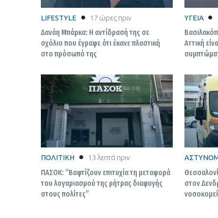
LIFESTYLE
17 ώρες πριν
ΥΓΕΙΑ
Δανάη Μπάρκα: Η αντίδρασή της σε
Βασιλακόπο
σχόλιο που έγραφε ότι έκανε πλαστική
Αττική είν
στο πρόσωπό της
συμπτώματ
οδηγήσουν
ΠΟΛΙΤΙΚΗ
13 λεπτά πριν
ΑΣΤΥΝΟΜ
ΠΑΣΟΚ: “Βαφτίζουν επιτυχία τη μεταφορά
Θεσσαλονί
του λογαριασμού της ρήτρας διαφυγής
στον Δενδ
στους πολίτες”
νοσοκομείο