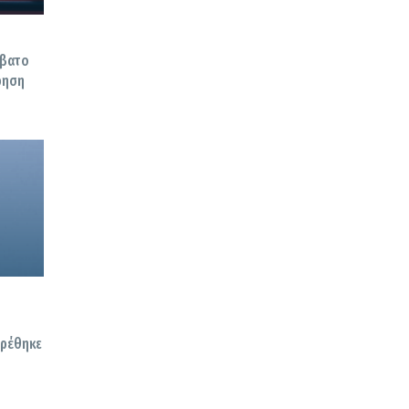
σβατο
ίρηση
βρέθηκε