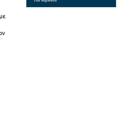
με
ον