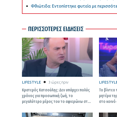
Φθιώτιδα: Εντοπίστηκε φυτεία με περισσότε
ΠΕΡΙΣΣΟΤΕΡΕΣ ΕΙΔΗΣΕΙΣ
LIFESTYLE
3 ώρες πριν
LIFESTYL
Κρατερός Κατσούλης: Δεν υπάρχει πολύς
Το βίντεο
χρόνος για προσωπική ζωή, το
μητέρα της
μεγαλύτερο μέρος του το αφιερώνω στα
στο κοινό
παιδιά μου