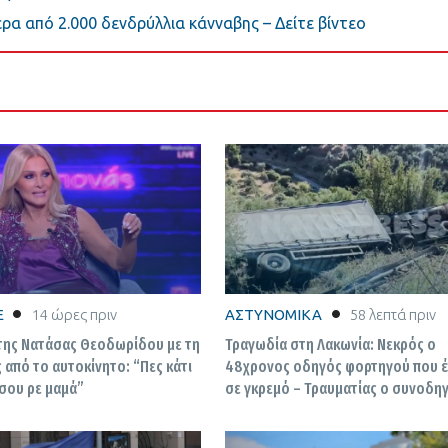
ρα από 2.000 δενδρύλλια κάνναβης – Δείτε βίντεο
E
14 ώρες πριν
ΑΣΤΥΝΟΜΙΚΑ
58 λεπτά πριν
 της Νατάσας Θεοδωρίδου με τη
Τραγωδία στη Λακωνία: Νεκρός ο
 από το αυτοκίνητο: “Πες κάτι
48χρονος οδηγός φορτηγού που 
 σου ρε μαμά”
σε γκρεμό – Τραυματίας ο συνοδη