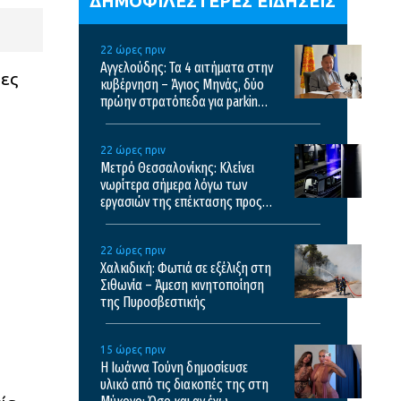
ΔΗΜΟΦΙΛΕΣΤΕΡΕΣ ΕΙΔΗΣΕΙΣ
22 ώρες πριν
Αγγελούδης: Τα 4 αιτήματα στην
ες
κυβέρνηση – Άγιος Μηνάς, δύο
πρώην στρατόπεδα για parking,
καθαρισμός Θερμαϊκού και
λόφος Τούμπας
22 ώρες πριν
Μετρό Θεσσαλονίκης: Κλείνει
νωρίτερα σήμερα λόγω των
εργασιών της επέκτασης προς
Καλαμαριά – Τα δρομολόγια από
αύριο
22 ώρες πριν
Χαλκιδική: Φωτιά σε εξέλιξη στη
Σιθωνία – Άμεση κινητοποίηση
της Πυροσβεστικής
15 ώρες πριν
Η Ιωάννα Τούνη δημοσίευσε
υλικό από τις διακοπές της στη