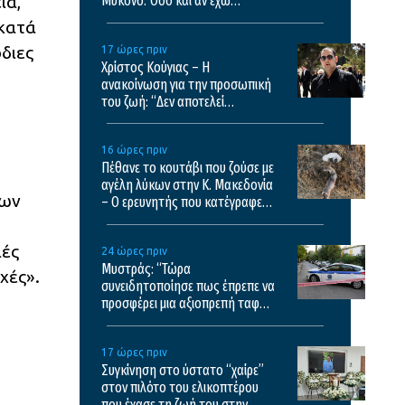
ία,
Μύκονο: Όσο και αν έχω
ταξιδέψει, αυτός είναι ο
 κατά
αγαπημένος μου προορισμός
διες
17 ώρες πριν
Χρίστος Κούγιας – Η
ανακοίνωση για την προσωπική
του ζωή: “Δεν αποτελεί
αντικείμενο δημόσιας
συζήτησης”
16 ώρες πριν
Πέθανε το κουτάβι που ζούσε με
αγέλη λύκων στην Κ. Μακεδονία
των
– Ο ερευνητής που κατέγραφε
τη συμβίωση εξηγεί γιατί δεν
επενέβη όταν το είδε άρρωστο
ιές
24 ώρες πριν
Μυστράς: “Τώρα
χές».
συνειδητοποίησε πως έπρεπε να
προσφέρει μια αξιοπρεπή ταφή
στον πατέρα του” λέει ο
δικηγόρος του 55χρονου
17 ώρες πριν
Συγκίνηση στο ύστατο “χαίρε”
στον πιλότο του ελικοπτέρου
που έχασε τη ζωή του στην