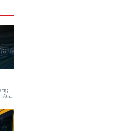
α της
 τέλος