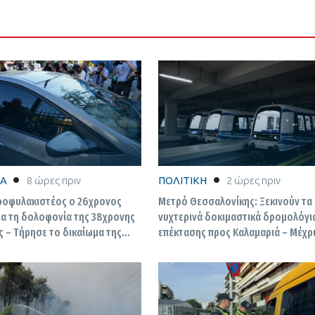
ΚΑ
8 ώρες πριν
ΠΟΛΙΤΙΚΗ
2 ώρες πριν
ροφυλακιστέος ο 26χρονος
Μετρό Θεσσαλονίκης: Ξεκινούν τα
ια τη δολοφονία της 38χρονης
νυχτερινά δοκιμαστικά δρομολόγι
 – Τήρησε το δικαίωμα της
επέκτασης προς Καλαμαριά – Μέχρι
του μήνα η παράδοση