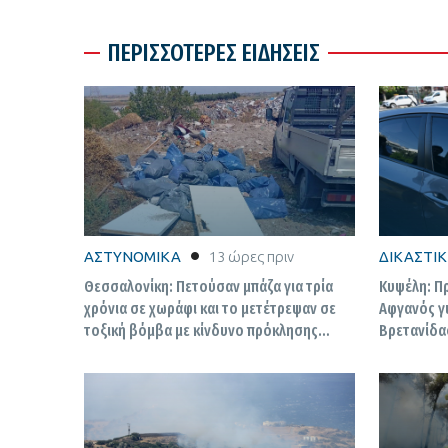
ΠΕΡΙΣΣΟΤΕΡΕΣ ΕΙΔΗΣΕΙΣ
ΑΣΤΥΝΟΜΙΚΑ
13 ώρες πριν
ΔΙΚΑΣΤΙ
Θεσσαλονίκη: Πετούσαν μπάζα για τρία
Κυψέλη: Π
χρόνια σε χωράφι και το μετέτρεψαν σε
Αφγανός γ
τοξική βόμβα με κίνδυνο πρόκλησης
Βρετανίδας
πυρκαγιάς
σιωπής