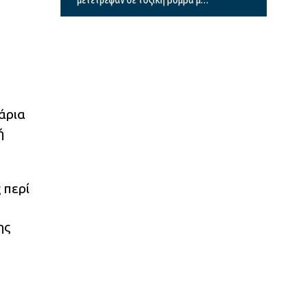
κίνδυνο πρόκλησης πυρκαγιάς
άρια
ή
 περί
ης