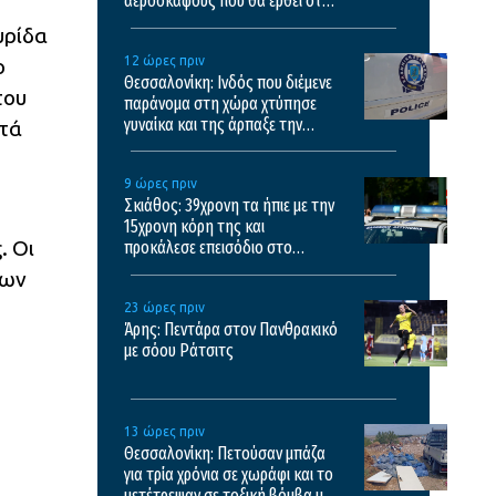
αεροσκάφους που θα έρθει στην
Ελλάδα και θα επιχειρεί και τη
υρίδα
νύχτα στις φωτιές
12 ώρες πριν
ο
Θεσσαλονίκη: Ινδός που διέμενε
του
παράνομα στη χώρα χτύπησε
γυναίκα και της άρπαξε την
τά
τσάντα
9 ώρες πριν
Σκιάθος: 39χρονη τα ήπιε με την
15χρονη κόρη της και
. Οι
προκάλεσε επεισόδιο στο
ξενοδοχείο και το κέντρο υγείας
των
23 ώρες πριν
Άρης: Πεντάρα στον Πανθρακικό
με σόου Ράτσιτς
13 ώρες πριν
Θεσσαλονίκη: Πετούσαν μπάζα
για τρία χρόνια σε χωράφι και το
μετέτρεψαν σε τοξική βόμβα με