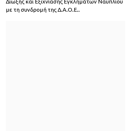
Δίωξης και Εξιχνίασης Εγκλημάτων Ναυπλίου
με τη συνδρομή της Δ.Α.Ο.Ε..