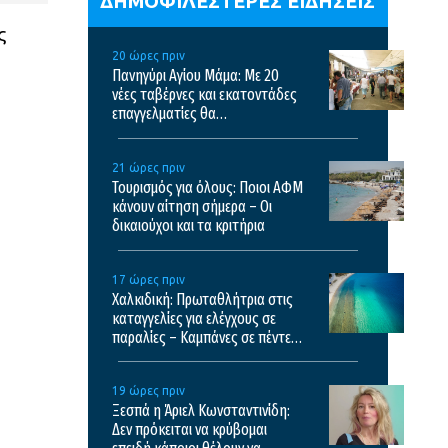
ΔΗΜΟΦΙΛΕΣΤΕΡΕΣ ΕΙΔΗΣΕΙΣ
ς
20 ώρες πριν
Πανηγύρι Αγίου Μάμα: Με 20
νέες ταβέρνες και εκατοντάδες
επαγγελματίες θα
πραγματοποιηθεί το φετινό
πανηγύρι
21 ώρες πριν
Τουρισμός για όλους: Ποιοι ΑΦΜ
κάνουν αίτηση σήμερα – Οι
δικαιούχοι και τα κριτήρια
17 ώρες πριν
Χαλκιδική: Πρωταθλήτρια στις
καταγγελίες για ελέγχους σε
παραλίες – Καμπάνες σε πέντε
επιχειρήσεις
19 ώρες πριν
Ξεσπά η Άριελ Κωνσταντινίδη:
Δεν πρόκειται να κρύβομαι