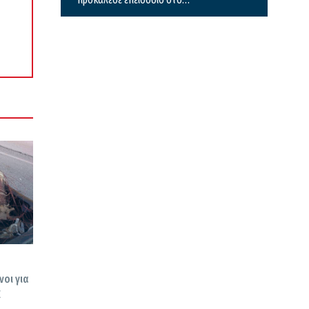
ξενοδοχείο και το κέντρο υγείας
οι για
Ε