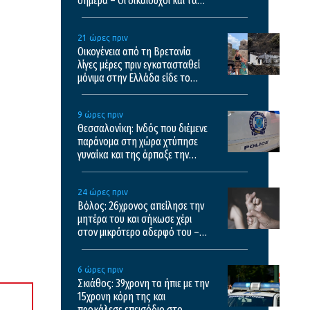
σήμερα – Οι δικαιούχοι και τα
κριτήρια
21 ώρες πριν
Οικογένεια από τη Βρετανία
λίγες μέρες πριν εγκατασταθεί
μόνιμα στην Ελλάδα είδε το
σπίτι της να καταστρέφεται στη
φωτιά της Αιγιαλείας
9 ώρες πριν
Θεσσαλονίκη: Ινδός που διέμενε
παράνομα στη χώρα χτύπησε
γυναίκα και της άρπαξε την
τσάντα
24 ώρες πριν
Βόλος: 26χρονος απείλησε την
μητέρα του και σήκωσε χέρι
στον μικρότερο αδερφό του –
“Θα σε σφάξω, θα βρω όπλο να
σε σκοτώσω”
6 ώρες πριν
Σκιάθος: 39χρονη τα ήπιε με την
15χρονη κόρη της και
προκάλεσε επεισόδιο στο