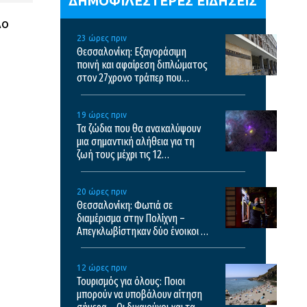
ΔΗΜΟΦΙΛΕΣΤΕΡΕΣ ΕΙΔΗΣΕΙΣ
λο
23 ώρες πριν
Θεσσαλονίκη: Εξαγοράσιμη
ποινή και αφαίρεση διπλώματος
στον 27χρονο τράπερ που
έτρεχε με 182χλμ/ώρα στην
ΠΑΘΕ
19 ώρες πριν
Τα ζώδια που θα ανακαλύψουν
μια σημαντική αλήθεια για τη
ζωή τους μέχρι τις 12
Δεκεμβρίου
20 ώρες πριν
Θεσσαλονίκη: Φωτιά σε
διαμέρισμα στην Πολίχνη –
Απεγκλωβίστηκαν δύο ένοικοι –
Δείτε βίντεο
12 ώρες πριν
Τουρισμός για όλους: Ποιοι
μπορούν να υποβάλουν αίτηση