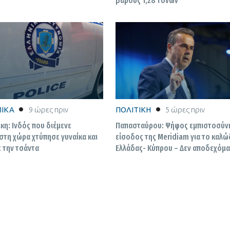
βάρους 1,28 τόνων
ΙΚΑ
9 ώρες πριν
ΠΟΛΙΤΙΚΗ
5 ώρες πριν
η: Ινδός που διέμενε
Παπασταύρου: Ψήφος εμπιστοσύν
στη χώρα χτύπησε γυναίκα και
είσοδος της Meridiam για το καλώ
 την τσάντα
Ελλάδας- Κύπρου – Δεν αποδεχόμ
οποιεσδήποτε απειλές για το έργο