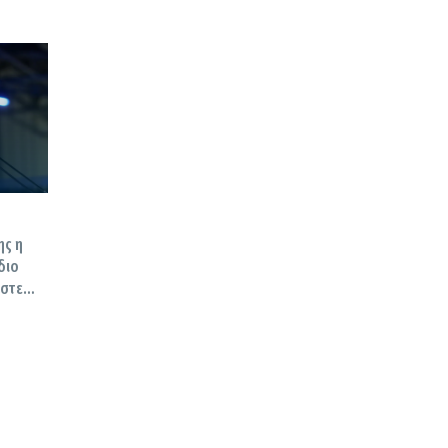
ης η
διο
αστε