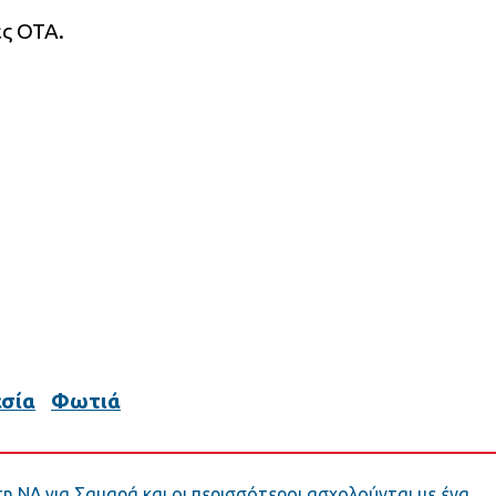
ς ΟΤΑ.
σία
Φωτιά
 ΝΔ για Σαμαρά και οι περισσότεροι ασχολούνται με ένα