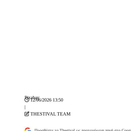
Pixabay
12/06/2026 13:50
|
THESTIVAL TEAM
Προσθέστε το Thestival ως προτεινόμενη πηγή στο Goog