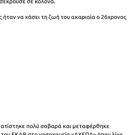
οσέκρουσε σε κολόνα.
 ήταν να χάσει τη ζωή του ακαριαία ο 26χρονος
ματίστηκε πολύ σοβαρά και μεταφέρθηκε
του ΕΚΑΒ στο νοσοκομείο «ΑΧΕΠΑ» όπου λίγο