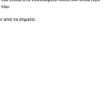
του.
r από το σημείο: