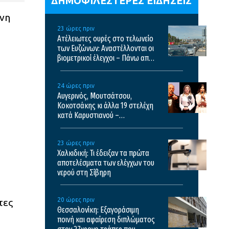
ΔΗΜΟΦΙΛΕΣΤΕΡΕΣ ΕΙΔΗΣΕΙΣ
χνη
23 ώρες πριν
Ατέλειωτες ουρές στο τελωνείο
των Ευζώνων: Αναστέλλονται οι
βιομετρικοί έλεγχοι – Πάνω από
35.000 διελεύσεις την ημέρα
24 ώρες πριν
Αυγερινός, Μουτσάτσου,
Κοκοτσάκης κι άλλα 19 στελέχη
κατά Καρυστιανού –
“Διαπιστώσαμε συγκέντρωση
αποφασιστικών αρμοδιοτήτων
23 ώρες πριν
σε περιορισμένο κύκλο”
Χαλκιδική: Τι έδειξαν τα πρώτα
αποτελέσματα των ελέγχων του
νερού στη Σίβηρη
20 ώρες πριν
τες
Θεσσαλονίκη: Εξαγοράσιμη
ποινή και αφαίρεση διπλώματος