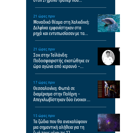
στον 27χρονο τράπερ που
έτρεχε με 182χλμ/ώρα στην
ΠΑΘΕ
21 ώρες πριν
Μοναδικό θέαμα στη Χαλκιδική:
Δελφίνια εμφανίστηκαν στα
ρηχά και εντυπωσίασαν με τα
άλματά τους – Δείτε βίντεο
21 ώρες πριν
Σοκ στην Ταϊλάνδη:
Ποδοσφαιριστής σκοτώθηκε εν
ώρα αγώνα από κεραυνό –
Σκληρό βίντεο
17 ώρες πριν
Θεσσαλονίκη: Φωτιά σε
διαμέρισμα στην Πολίχνη –
Απεγκλωβίστηκαν δύο ένοικοι –
Δείτε βίντεο
15 ώρες πριν
Τα ζώδια που θα ανακαλύψουν
μια σημαντική αλήθεια για τη
ζωή τους μέχρι τις 12