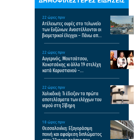
ΔΗΜΟΦΙΛΕΣΤΕΡΕΣ ΕΙΔΗΣΕΙΣ
22 ώρες πριν
Ατέλειωτες ουρές στο τελωνείο
των Ευζώνων: Αναστέλλονται οι
βιομετρικοί έλεγχοι – Πάνω από
35.000 διελεύσεις την ημέρα
22 ώρες πριν
Αυγερινός, Μουτσάτσου,
Κοκοτσάκης κι άλλα 19 στελέχη
κατά Καρυστιανού –
“Διαπιστώσαμε συγκέντρωση
αποφασιστικών αρμοδιοτήτων
22 ώρες πριν
σε περιορισμένο κύκλο”
Χαλκιδική: Τι έδειξαν τα πρώτα
αποτελέσματα των ελέγχων του
νερού στη Σίβηρη
18 ώρες πριν
Θεσσαλονίκη: Εξαγοράσιμη
ποινή και αφαίρεση διπλώματος