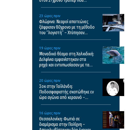
στον 27χρονο τράπερ που
έτρεχε με 182χλμ/ώρα στην
ΠΑΘΕ
23 ώρες πριν
Φλώρινα: Νεαροί απατεώνες
ξάφρισαν 80χρονο με τη μέθοδο
του “λογιστή” – Χτύπησαν
αστυνομικούς για να μην τους
ελέγξουν
19 ώρες πριν
Μοναδικό θέαμα στη Χαλκιδική:
Δελφίνια εμφανίστηκαν στα
ρηχά και εντυπωσίασαν με τα
άλματά τους – Δείτε βίντεο
20 ώρες πριν
Σοκ στην Ταϊλάνδη:
Ποδοσφαιριστής σκοτώθηκε εν
ώρα αγώνα από κεραυνό –
Σκληρό βίντεο
16 ώρες πριν
Θεσσαλονίκη: Φωτιά σε
διαμέρισμα στην Πολίχνη –
Απεγκλωβίστηκαν δύο ένοικοι –