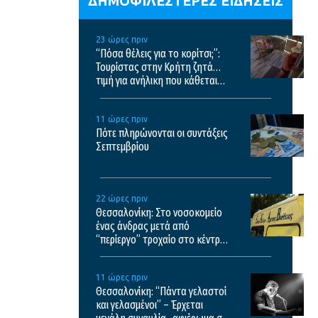
ΔΗΜΟΦΙΛΕΣΤΕΡΕΣ ΕΙΔΗΣΕΙΣ
23 ώρες πριν
“Πόσα θέλεις για το κορίτσι;”:
Τουρίστας στην Κρήτη ζητά…
τιμή για ανήλικη που κάθεται
αμέριμνη, τι καταγγέλλει ο
ιδιοκτήτης επιχείρησης
11 ώρες πριν
Πότε πληρώνονται οι συντάξεις
Σεπτεμβρίου
22 ώρες πριν
Θεσσαλονίκη: Στο νοσοκομείο
ένας άνδρας μετά από
“περίεργο” τροχαίο στο κέντρο
της πόλης
11 ώρες πριν
Θεσσαλονίκη: “Πάντα γελαστοί
και γελασμένοι” – Έρχεται