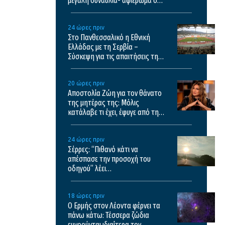
μεγάλη συναυλία- αφιέρωμα στο
έργο του Θάνου Μικρούτσικου
24 ώρες πριν
Στο Πανθεσσαλικό η Εθνική
Ελλάδας με τη Σερβία –
Σύσκεψη για τις απαιτήσεις της
UEFA
20 ώρες πριν
Αποστολία Ζώη για τον θάνατο
της μητέρας της: Μόλις
κατάλαβε τι έχει, έφυγε από τη
ζωή
24 ώρες πριν
Σέρρες: “Πιθανό κάτι να
απέσπασε την προσοχή του
οδηγού” λέει
πραγματογνώμονας για το
σοκαριστικό τροχαίο
18 ώρες πριν
Ο Ερμής στον Λέοντα φέρνει τα
πάνω κάτω: Τέσσερα ζώδια
ευνοούνται ιδιαίτερα τον