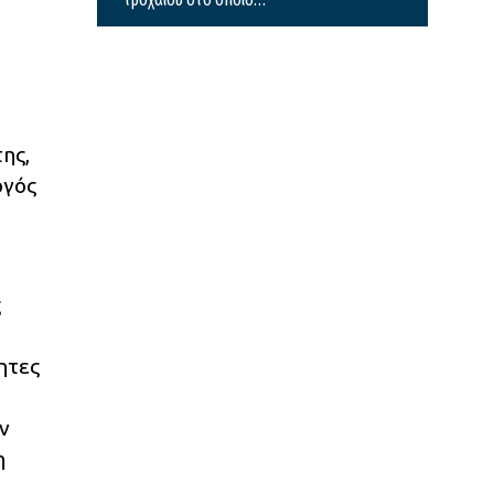
σκοτώθηκαν μητέρα και γιος
ης,
ργός
ς
ητες
ν
η