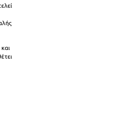
τελεί
αλής
 και
θέτει