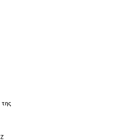
 της
ΟΖ