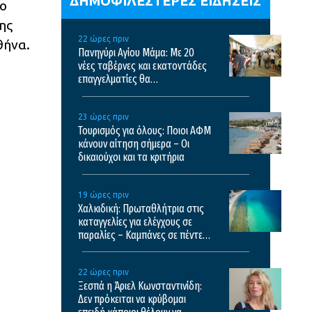
ΔΗΜΟΦΙΛΕΣΤΕΡΕΣ ΕΙΔΗΣΕΙΣ
 ο
ης
22 ώρες πριν
θήνα.
Πανηγύρι Αγίου Μάμα: Με 20
νέες ταβέρνες και εκατοντάδες
επαγγελματίες θα
πραγματοποιηθεί το φετινό
πανηγύρι
23 ώρες πριν
Τουρισμός για όλους: Ποιοι ΑΦΜ
κάνουν αίτηση σήμερα – Οι
δικαιούχοι και τα κριτήρια
19 ώρες πριν
Χαλκιδική: Πρωταθλήτρια στις
καταγγελίες για ελέγχους σε
παραλίες – Καμπάνες σε πέντε
επιχειρήσεις
22 ώρες πριν
Ξεσπά η Άριελ Κωνσταντινίδη:
Δεν πρόκειται να κρύβομαι