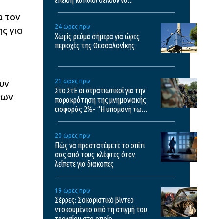
επειδή κάποιοι θέλουν να
σχολιάσουν
α τον
24 ώρες πριν
ς για
Χωρίς ρεύμα σήμερα για ώρες
περιοχές της Θεσσαλονίκης
ουν
21 ώρες πριν
Στο ΣτΕ οι στρατιωτικοί για την
των
παρακράτηση της μνημονιακής
εισφοράς 2%- “Η υπομονή των
στρατιωτικών έχει εξαντληθεί”
20 ώρες πριν
Πώς να προστατέψετε το σπίτι
σας από τους κλέφτες όταν
λείπετε για διακοπές
19 ώρες πριν
Σέρρες: Σοκαριστικό βίντεο
ντοκουμέντο από τη στιγμή του
τροχαίου στο οποίο